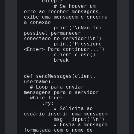
      except:

          # Se houver um 
erro ao receber mensagens, 
exibe uma mensagem e encerra 
a conexão

          print('\nNão foi 
possível permanecer 
conectado no servidor!\n')

          print('Pressione 
<Enter> Para continuar...')

          client.close()

          break

def sendMessages(client, 
username):

  # Loop para enviar 
mensagens para o servidor

  while True:

      try:

          # Solicita ao 
usuário inserir uma mensagem

          msg = input('\n')

          # Envia a mensagem 
formatada com o nome de 