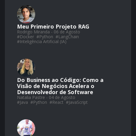
Meu Primeiro Projeto RAG
Rodrigo Miranda - 06 de Agosto
#
Docker
#
Python
#
LangChain
#
Inteligência Artificial (IA)
Do Business ao Código: Como a
Visão de Negócios Acelera o
Desenvolvedor de Software
Natalia Pastre - 04 de Agosto
#
Java
#
Python
#
React
#
JavaScript