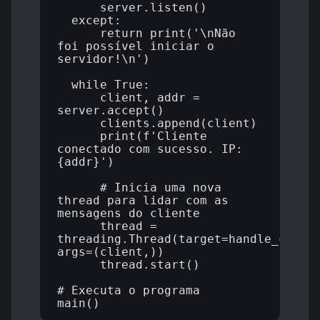
      server.listen()

  except:

      return print('\nNão 
foi possível iniciar o 
servidor!\n')

  while True:

      client, addr = 
server.accept()

      clients.append(client)

      print(f'Cliente 
conectado com sucesso. IP: 
{addr}')

      # Inicia uma nova 
thread para lidar com as 
mensagens do cliente

      thread = 
threading.Thread(target=handle_client
args=(client,))

      thread.start()

# Executa o programa
