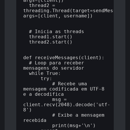
args=[client])

  thread2 = 
threading.Thread(target=sendMessages,
args=[client, username])

  # Inicia as threads

  thread1.start()

  thread2.start()

def receiveMessages(client):

  # Loop para receber 
mensagens do servidor

  while True:

      try:

          # Recebe uma 
mensagem codificada em UTF-8 
e a decodifica

          msg = 
client.recv(2048).decode('utf-
8')

          # Exibe a mensagem 
recebida

          print(msg+'\n')
