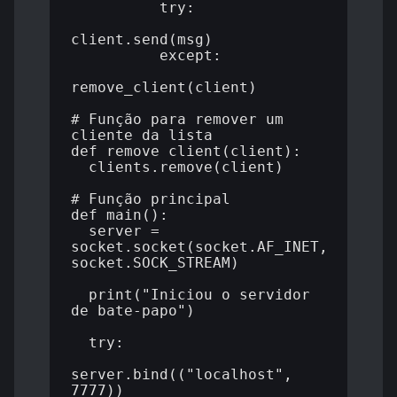
          try:

client.send(msg)

          except:

remove_client(client)

# Função para remover um 
cliente da lista

def remove_client(client):

  clients.remove(client)

# Função principal

def main():

  server = 
socket.socket(socket.AF_INET, 
socket.SOCK_STREAM)

  print("Iniciou o servidor 
de bate-papo")

  try:

server.bind(("localhost", 
7777))
