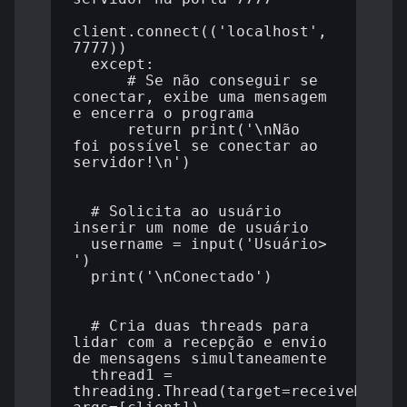
client.connect(('localhost', 
7777))

  except:

      # Se não conseguir se 
conectar, exibe uma mensagem 
e encerra o programa

      return print('\nNão 
foi possível se conectar ao 
servidor!\n')

  # Solicita ao usuário 
inserir um nome de usuário

  username = input('Usuário> 
')

  print('\nConectado')

  # Cria duas threads para 
lidar com a recepção e envio 
de mensagens simultaneamente

  thread1 = 
threading.Thread(target=receiveMessag