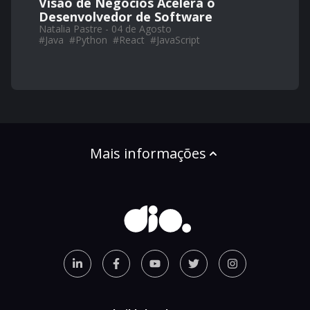
Visão de Negócios Acelera o
Desenvolvedor de Software
Natalia Pastre - 04 de Agosto
#
Java
#
Python
#
React
#
JavaScript
Mais informações