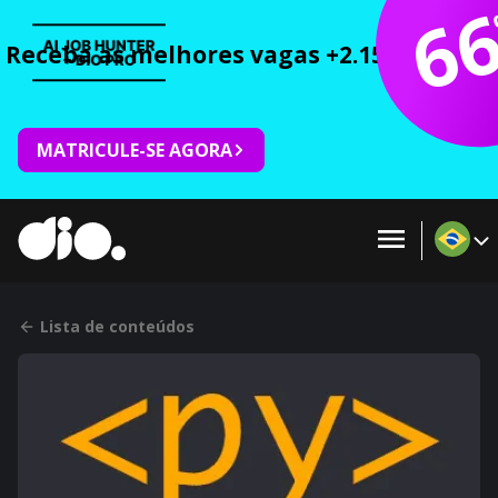
6
Receba as melhores vagas +2.150 cursos 
MATRICULE-SE AGORA
Lista de conteúdos