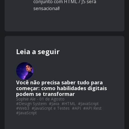
conjunto com HTML / JS será
sensacional!
Leia a seguir
Você não precisa saber tudo para
começar: como habilidades digitais
podem se transformar
Sophie Ale - 01 de Agosto
#
Design System
#
Java
#
HTML
#
JavaScript
#
Web3
#
JavaScript e Testes
#
API
#
API Rest
#
JavaScript