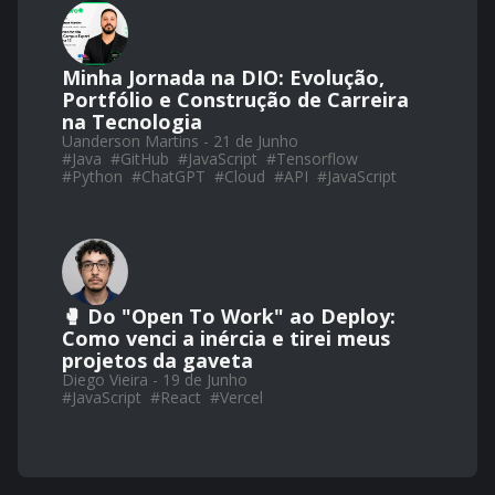
Minha Jornada na DIO: Evolução,
Portfólio e Construção de Carreira
na Tecnologia
Uanderson Martins - 21 de Junho
#
Java
#
GitHub
#
JavaScript
#
Tensorflow
#
Python
#
ChatGPT
#
Cloud
#
API
#
JavaScript
🥊 Do "Open To Work" ao Deploy:
Como venci a inércia e tirei meus
projetos da gaveta
Diego Vieira - 19 de Junho
#
JavaScript
#
React
#
Vercel