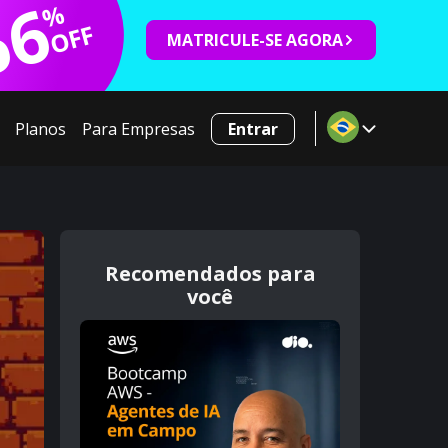
66
%
OFF
MATRICULE-SE AGORA
Planos
Para Empresas
Entrar
Recomendados para
você