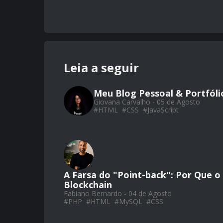
Leia a seguir
Meu Blog Pessoal & Portfól
Giovana Carvalho - 05 de Agosto
#
HTML
#
CSS
#
JavaScript
A Farsa do "Point-back": Por Que 
Blockchain
Fabiano Bernardo - 04 de Agosto
#
PHP
#
HTML
#
MySQL
#
CSS