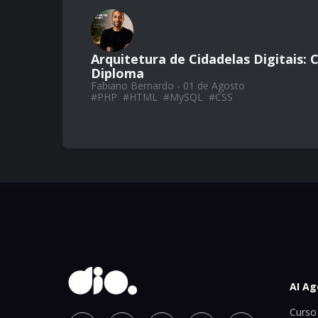
Arquitetura de Cidadelas Digitais:
Diploma
Fabiano Bernardo - 01 de Agosto
#
PHP
#
HTML
#
MySQL
#
CSS
AI Ag
Curso 