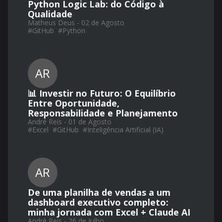
Python Logic Lab: do Código à
Qualidade
Matheus Deus - 02 de Agosto
#
GitHub
#
Python
AR
📊 Investir no Futuro: O Equilíbrio
Entre Oportunidade,
Responsabilidade e Planejamento
André Reis - 01 de Agosto
#
Excel
#
GitHub
#
Inteligência Artificial (IA)
AR
De uma planilha de vendas a um
dashboard executivo completo:
minha jornada com Excel + Claude AI
André Reis - 26 de Julho