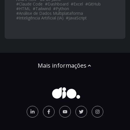
#
Claude Code
#
Dashboard
#
Excel
#
GitHub
#
HTML
#
Tailwind
#
Python
#
Análise de Dados Multiplataforma
#
Inteligência Artificial (IA)
#
JavaScript
Mais informações