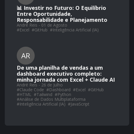
📊 Investir no Futuro: O Equilíbrio
Entre Oportunidade,
Responsabilidade e Planejamento
André Reis - 01 de Agosto
#
Excel
#
GitHub
#
Inteligência Artificial (IA)
AR
De uma planilha de vendas a um
dashboard executivo completo:
minha jornada com Excel + Claude AI
André Reis - 26 de Julho
#
Claude Code
#
Dashboard
#
Excel
#
GitHub
#
HTML
#
Tailwind
#
Python
#
Análise de Dados Multiplataforma
#
Inteligência Artificial (IA)
#
JavaScript