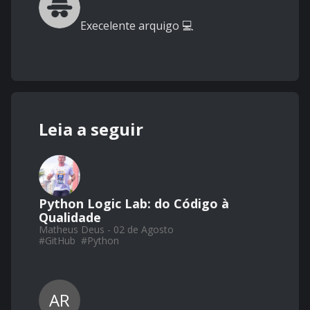
Execelente arquigo 💻
Leia a seguir
Python Logic Lab: do Código à
Qualidade
Matheus Deus - 02 de Agosto
#
GitHub
#
Python
AR