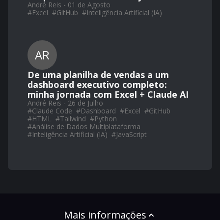
André Reis - 01 de Agosto
#
Excel
#
GitHub
#
Inteligência Artificial (IA)
AR
De uma planilha de vendas a um
dashboard executivo completo:
minha jornada com Excel + Claude AI
André Reis - 26 de Julho
#
Claude Code
#
Dashboard
#
Excel
#
GitHub
#
HTML
#
Tailwind
#
Python
#
Análise de Dados Multiplataforma
#
Inteligência Artificial (IA)
#
JavaScript
Mais informações