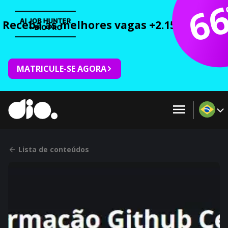
6
Receba as melhores vagas +2.150 cursos 
MATRICULE-SE AGORA
Lista de conteúdos