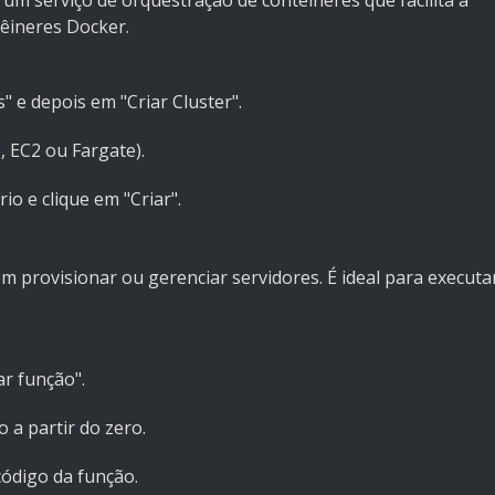
 um serviço de orquestração de contêineres que facilita a
êineres Docker.
 e depois em "Criar Cluster".
 EC2 ou Fargate).
o e clique em "Criar".
provisionar ou gerenciar servidores. É ideal para executa
r função".
a partir do zero.
ódigo da função.