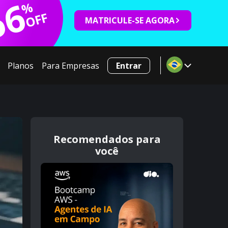
66
%
OFF
MATRICULE-SE AGORA
Planos
Para Empresas
Entrar
Recomendados para
você