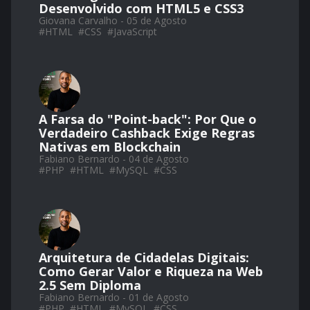
Desenvolvido com HTML5 e CSS3
Giovana Carvalho - 05 de Agosto
#
HTML
#
CSS
#
JavaScript
A Farsa do "Point-back": Por Que o
Verdadeiro Cashback Exige Regras
Nativas em Blockchain
Fabiano Bernardo - 04 de Agosto
#
PHP
#
HTML
#
MySQL
#
CSS
Arquitetura de Cidadelas Digitais:
Como Gerar Valor e Riqueza na Web
2.5 Sem Diploma
Fabiano Bernardo - 01 de Agosto
#
PHP
#
HTML
#
MySQL
#
CSS