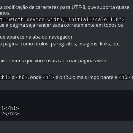
e a codificação de caracteres para UTF-8, que suporta quase
anos.
:
t="width=device-width, initial-scale=1.0">
que a página seja renderizada corretamente em todos os
, que aparece na aba do navegador.
a página, como títulos, parágrafos, imagens, links, etc.
is comuns que você usará ao criar páginas web:
a
, onde
é o título mais importante e
é
<h1>
<h6>
<h1>
<h6>
1</h1>
