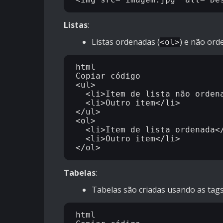
Listas
:
Listas ordenadas (
) e não ord
<ol>
html

Copiar código

<ul>

  <li>Item de lista não ordenada</li>

  <li>Outro item</li>

</ul>

<ol>

  <li>Item de lista ordenada</li>

  <li>Outro item</li>

Tabelas
:
Tabelas são criadas usando as tag
html
