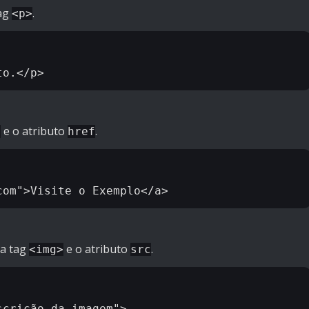
tag
.
<p>
e o atributo
.
>
href
 a tag
e o atributo
.
<img>
src