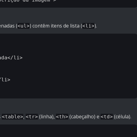
enadas (
) contêm itens de lista (
).
<ul>
<li>
s
,
(linha),
(cabeçalho) e
(célula).
<table>
<tr>
<th>
<td>