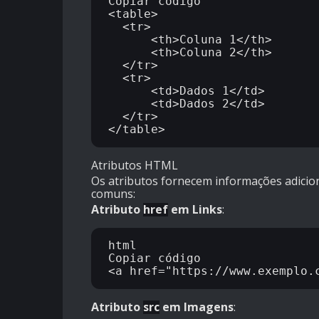
Copiar código

<table>

  <tr>

      <th>Coluna 1</th>

      <th>Coluna 2</th>

  </tr>

  <tr>

      <td>Dados 1</td>

      <td>Dados 2</td>

  </tr>

Atributos HTML
Os atributos fornecem informações adicio
comuns:
Atributo
href
em Links
:
html

Copiar código

Atributo
src
em Imagens
: