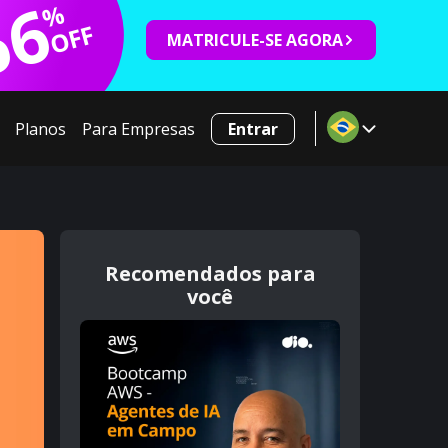
66
%
OFF
MATRICULE-SE AGORA
Planos
Para Empresas
Entrar
Recomendados para
você