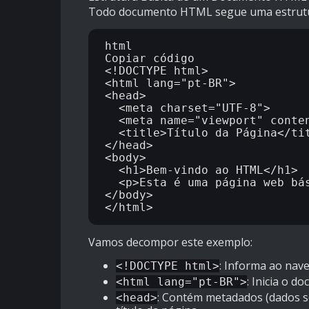
Todo documento HTML segue uma estrutura 
html

Copiar código

<!DOCTYPE html>

<html lang="pt-BR">

<head>

  <meta charset="UTF-8">

  <meta name="viewport" content="width=device-width, initial-scale=1.0">

  <title>Título da Página</title>

</head>

<body>

  <h1>Bem-vindo ao HTML</h1>

  <p>Esta é uma página web básica.</p>

</body>

Vamos decompor este exemplo:
: Informa ao na
<!DOCTYPE html>
: Inicia o 
<html lang="pt-BR">
: Contém metadados (dados so
<head>