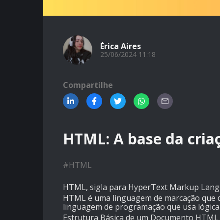
Érica Aires
25/06/2024 11:18
Compartilhe
HTML: A base da criaç
#
HTML
HTML, sigla para HyperText Markup Langu
HTML é uma linguagem de marcação que de
linguagem de programação que usa lógica
Estrutura Básica de um Documento HTML