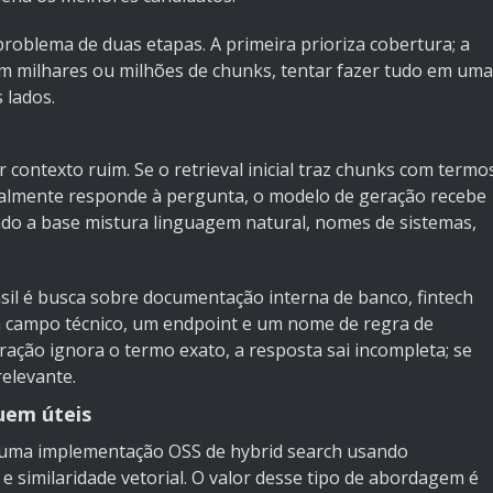
roblema de duas etapas. A primeira prioriza cobertura; a
om milhares ou milhões de chunks, tentar fazer tudo em uma
 lados.
 contexto ruim. Se o retrieval inicial traz chunks com termo
ealmente responde à pergunta, o modelo de geração recebe
ndo a base mistura linguagem natural, nomes de sistemas,
l é busca sobre documentação interna de banco, fintech
um campo técnico, um endpoint e um nome de regra de
ção ignora o termo exato, a resposta sai incompleta; se
relevante.
uem úteis
uma implementação OSS de hybrid search usando
 similaridade vetorial. O valor desse tipo de abordagem é