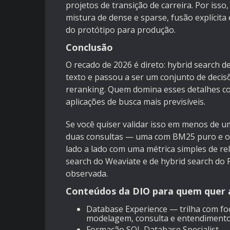
projetos de transição de carreira. Por is
mistura de dense e sparse, fusão explícit
do protótipo para produção.
Conclusão
O recado de 2026 é direto: hybrid search 
texto e passou a ser um conjunto de decis
reranking. Quem domina esses detalhes co
aplicações de busca mais previsíveis.
Se você quiser validar isso em menos de 
duas consultas — uma com BM25 puro e ou
lado a lado com uma métrica simples de rel
search do Weaviate
e de
hybrid search do 
observada.
Conteúdos da DIO para quem quer 
Database Experience
— trilha com fo
modelagem, consulta e entendimento
Formação SQL Database Specialist
— 