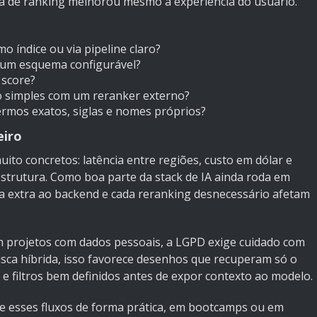
ança de ranking melhorou mesmo a experiência do usuário.
 índice ou via pipeline claro?
r um esquema configurável?
 score?
ão simples com um reranker externo?
ermos exatos, siglas e nomes próprios?
eiro
ito concretos: latência entre regiões, custo em dólar e
strutura. Como boa parte da stack de IA ainda roda em
da extra ao backend e cada reranking desnecessário afetam
 projetos com dados pessoais, a
LGPD
exige cuidado com
sca híbrida, isso favorece desenhos que recuperam só o
 e filtros bem definidos antes de expor contexto ao modelo.
de esses fluxos de forma prática, em bootcamps ou em