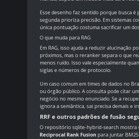
Esse desenho faz sentido porque busca é p
segunda prioriza precisão. Em sistemas c
única pontuação costuma sacrificar um dos
O que muda para RAG
Em RAG, isso ajuda a reduzir alucinação por
próximos, mas o reranker separa o que r
menos ruído. Isso vale especialmente qua
siglas e números de protocolo.
Um caso comum em times de dados no Brasi
ou órgão público. A consulta pode citar 
negócio no mesmo enunciado. Se a recupera
ignora a semântica, sai precisa demais e ir
RRF e outros padrões de fusão seg
O repositório
sqlite-hybrid-search
mostra 
Reciprocal Rank Fusion
para juntar BM25 e