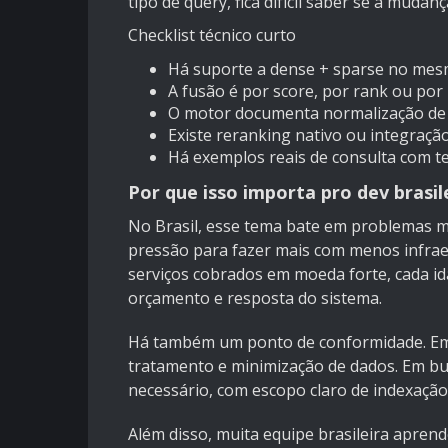
tipo de query, fica difícil saber se a mud
Checklist técnico curto
Há suporte a dense + sparse no mesmo
A fusão é por score, por rank ou po
O motor documenta normalização de
Existe reranking nativo ou integraç
Há exemplos reais de consulta com t
Por que isso importa pro dev brasil
No Brasil, esse tema bate em problemas mu
pressão para fazer mais com menos infrae
serviços cobrados em moeda forte, cada i
orçamento e resposta do sistema.
Há também um ponto de conformidade. Em
tratamento e minimização de dados. Em bu
necessário, com escopo claro de indexação
Além disso, muita equipe brasileira apren