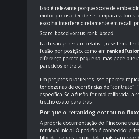
Isso é relevante porque score de embeddi
motor precisa decidir se compara valores 
escolha interfere diretamente em recall, pr
Score-based versus rank-based
Na fusão por score relativo, o sistema ten
fusão por posição, como em
rankedFusio
diferença parece pequena, mas pode altera
parecidos entre si.
Em projetos brasileiros isso aparece rápi
ter dezenas de ocorrências de “contrato”, 
específica. Se a fusão for mal calibrada, 
trecho exato para trás.
Por que o reranking entrou no flux
A própria documentação do
Pinecone
trat
retrieval inicial. O padrão é conhecido: p
híbrido; depois um modelo mais caro reor