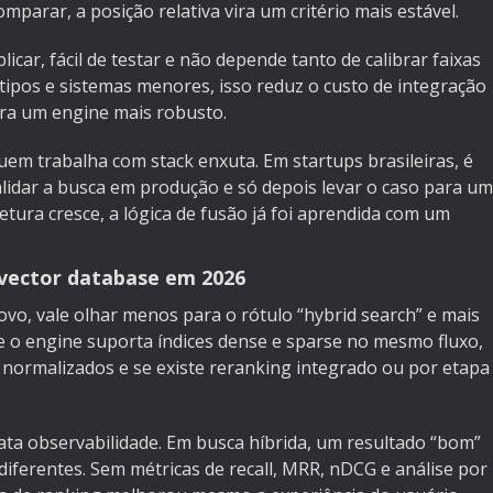
omparar, a posição relativa vira um critério mais estável.
licar, fácil de testar e não depende tanto de calibrar faixas
ótipos e sistemas menores, isso reduz o custo de integração
para um engine mais robusto.
uem trabalha com stack enxuta. Em startups brasileiras, é
dar a busca em produção e só depois levar o caso para um
tura cresce, a lógica de fusão já foi aprendida com um
vector database em 2026
ovo, vale olhar menos para o rótulo “hybrid search” e mais
e o engine suporta índices dense e sparse no mesmo fluxo,
o normalizados e se existe reranking integrado ou por etapa
ta observabilidade. Em busca híbrida, um resultado “bom”
 diferentes. Sem métricas de recall, MRR, nDCG e análise por