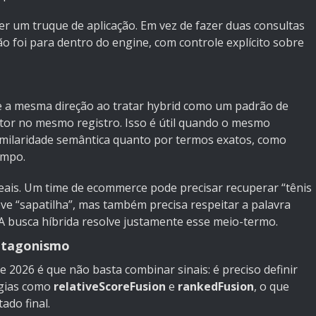
er um truque de aplicação. Em vez de fazer duas consultas
o foi para dentro do engine, com controle explícito sobre
 a mesma direção ao tratar hybrid como um padrão de
ctor no mesmo registro. Isso é útil quando o mesmo
milaridade semântica quanto por termos exatos, como
ampo.
reais. Um time de ecommerce pode precisar recuperar “tênis
e “sapatilha”, mas também precisa respeitar a palavra
. A busca híbrida resolve justamente esse meio-termo.
otagonismo
e 2026 é que não basta combinar sinais: é preciso definir
gias como
relativeScoreFusion
e
rankedFusion
, o que
do final.