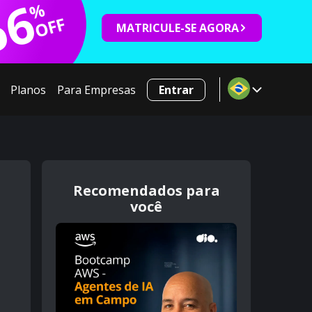
66
%
OFF
MATRICULE-SE AGORA
Planos
Para Empresas
Entrar
Recomendados para
você