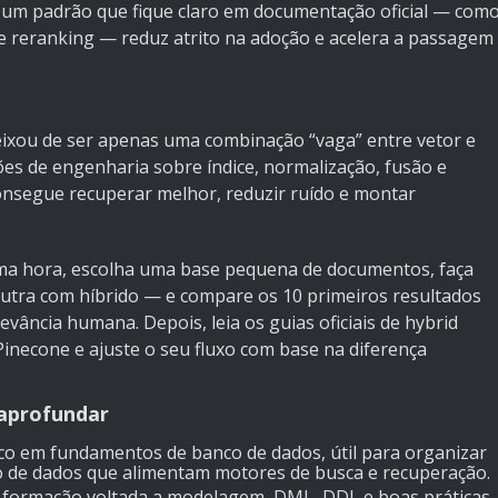
so, um padrão que fique claro em documentação oficial — com
a e reranking — reduz atrito na adoção e acelera a passagem
deixou de ser apenas uma combinação “vaga” entre vetor e
ões de engenharia sobre índice, normalização, fusão e
nsegue recuperar melhor, reduzir ruído e montar
uma hora, escolha uma base pequena de documentos, faça
tra com híbrido — e compare os 10 primeiros resultados
evância humana. Depois, leia os guias oficiais de
hybrid
Pinecone
e ajuste o seu fluxo com base na diferença
aprofundar
co em fundamentos de banco de dados, útil para organizar
 de dados que alimentam motores de busca e recuperação.
formação voltada a modelagem, DML, DDL e boas práticas