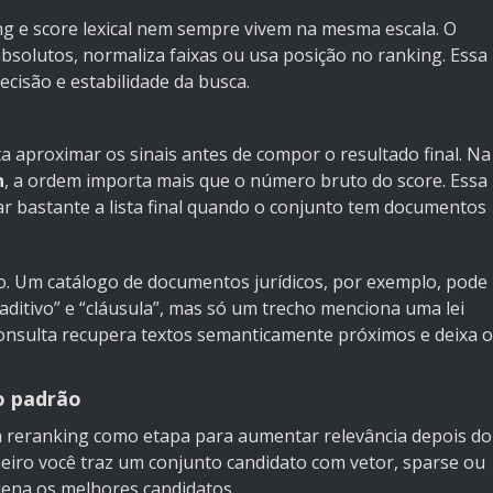
ng e score lexical nem sempre vivem na mesma escala. O
absolutos, normaliza faixas ou usa posição no ranking. Essa
ecisão e estabilidade da busca.
ta aproximar os sinais antes de compor o resultado final. Na
n
, a ordem importa mais que o número bruto do score. Essa
r bastante a lista final quando o conjunto tem documentos
do. Um catálogo de documentos jurídicos, por exemplo, pode
“aditivo” e “cláusula”, mas só um trecho menciona uma lei
a consulta recupera textos semanticamente próximos e deixa o
o padrão
a reranking como etapa para aumentar relevância depois do
rimeiro você traz um conjunto candidato com vetor, sparse ou
dena os melhores candidatos.