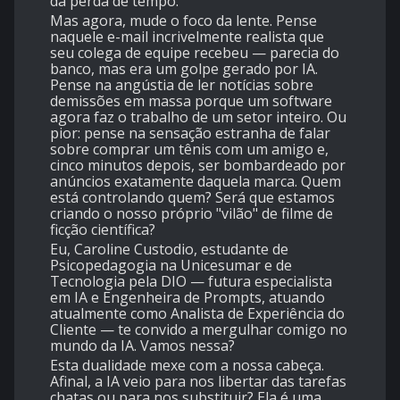
da perda de tempo.
Mas agora, mude o foco da lente. Pense
naquele e-mail incrivelmente realista que
seu colega de equipe recebeu — parecia do
banco, mas era um golpe gerado por IA.
Pense na angústia de ler notícias sobre
demissões em massa porque um software
agora faz o trabalho de um setor inteiro. Ou
pior: pense na sensação estranha de falar
sobre comprar um tênis com um amigo e,
cinco minutos depois, ser bombardeado por
anúncios exatamente daquela marca. Quem
está controlando quem? Será que estamos
criando o nosso próprio "vilão" de filme de
ficção científica?
Eu, Caroline Custodio, estudante de
Psicopedagogia na Unicesumar e de
Tecnologia pela DIO — futura especialista
em IA e Engenheira de Prompts, atuando
atualmente como Analista de Experiência do
Cliente — te convido a mergulhar comigo no
mundo da IA. Vamos nessa?
Esta dualidade mexe com a nossa cabeça.
Afinal, a IA veio para nos libertar das tarefas
chatas ou para nos substituir? Ela é uma