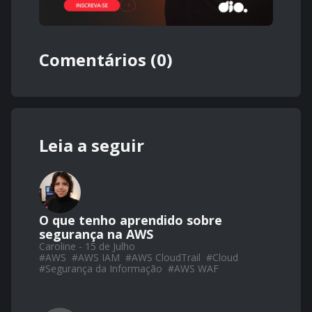
Comentários (0)
Leia a seguir
O que tenho aprendido sobre
segurança na AWS
Caroline - 15 de Julho
#
AWS
#
AWS IAM
#
AWS CloudTrail
#
Cloud
#
Segurança da Informação
#
AWS WAF