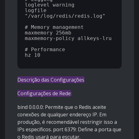
loglevel warning

logfile 
"/var/log/redis/redis.log"

# Memory management

maxmemory 256mb

maxmemory-policy allkeys-lru

# Performance

hz 10

Descrição das Configurações
Configurações de Rede
:
bind 0.0.0.0: Permite que o Redis aceite
conexões de qualquer endereço IP. Em
produção, é recomendável restringir isso a
IPs específicos. port 6379: Define a porta que
o Redis usará para escutar.