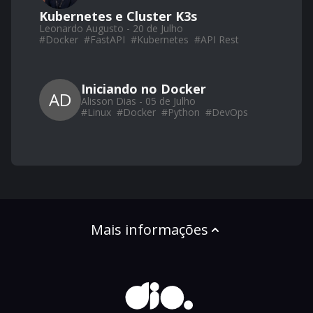
Kubernetes e Cluster K3s
Leonardo Augusto - 20 de Julho
#
Docker
#
FastAPI
#
Kubernetes
#
API Rest
Iniciando no Docker
AD
Alisson Dias - 05 de Julho
#
Linux
#
Docker
#
Python
#
DevOps
Mais informações