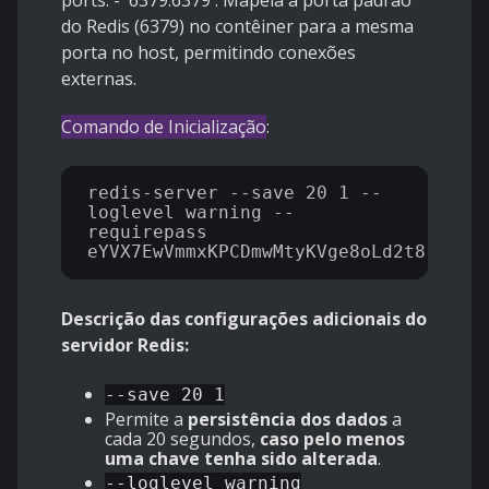
ports: - '6379:6379': Mapeia a porta padrão
do Redis (6379) no contêiner para a mesma
porta no host, permitindo conexões
externas.
Comando de Inicialização
:
redis-server --save 20 1 --
loglevel warning --
requirepass 
Descrição das configurações adicionais do
servidor Redis:
--save 20 1
Permite a
persistência dos dados
a
cada 20 segundos,
caso pelo menos
uma chave tenha sido alterada
.
--loglevel warning