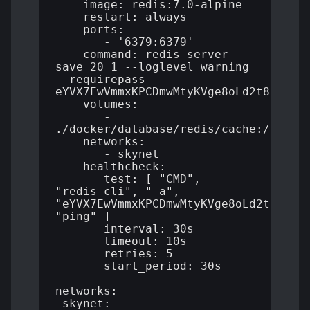
    image: redis:7.0-alpine

    restart: always

    ports:

       - '6379:6379'

    command: redis-server --
save 20 1 --loglevel warning 
--requirepass 
eYVX7EwVmmxKPCDmwMtyKVge8oLd2t81

    volumes:

       - 
./docker/database/redis/cache:/redis/
    networks:

       - skynet

    healthcheck:

       test: [ "CMD", 
"redis-cli", "-a", 
"eYVX7EwVmmxKPCDmwMtyKVge8oLd2t81", 
"ping" ]

       interval: 30s

       timeout: 10s

       retries: 5

       start_period: 30s

networks:

 skynet:
