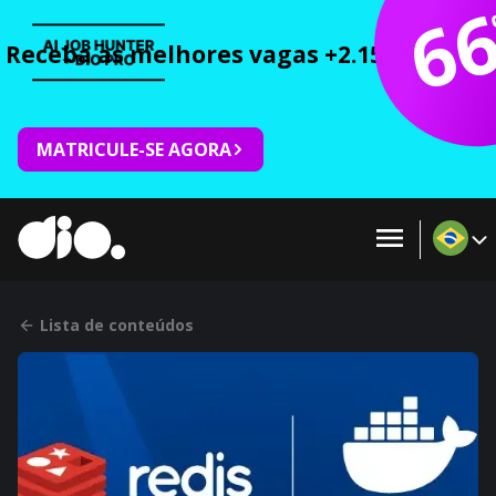
6
Receba as melhores vagas +2.150 cursos 
MATRICULE-SE AGORA
Lista de conteúdos