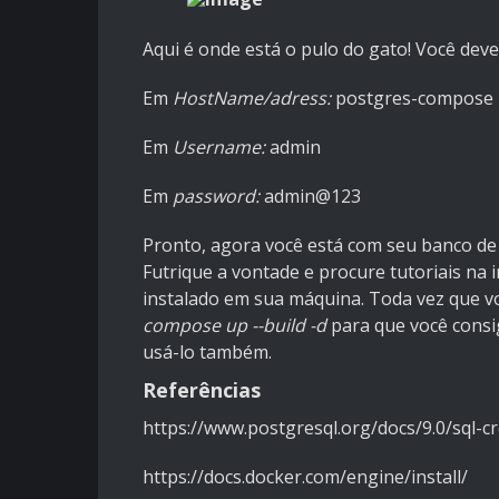
Aqui é onde está o pulo do gato! Você dev
Em
HostName/adress:
postgres-compose
Em
Username:
admin
Em
password:
admin@123
Pronto, agora você está com seu banco de
Futrique a vontade e procure tutoriais na 
instalado em sua máquina. Toda vez que vo
compose up --build -d
para que você consi
usá-lo também.
Referências
https://www.postgresql.org/docs/9.0/sql-c
https://docs.docker.com/engine/install/