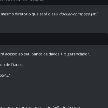
o mesmo diretório que está o seu
docker-compose.yml
 terá acesso ao seu banco de dados + o gerenciador.
nco de Dados
16543/
amos no docker-compose:
admin@admin.com