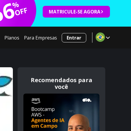
66
%
OFF
MATRICULE-SE AGORA
Planos
Para Empresas
Entrar
Recomendados para
você