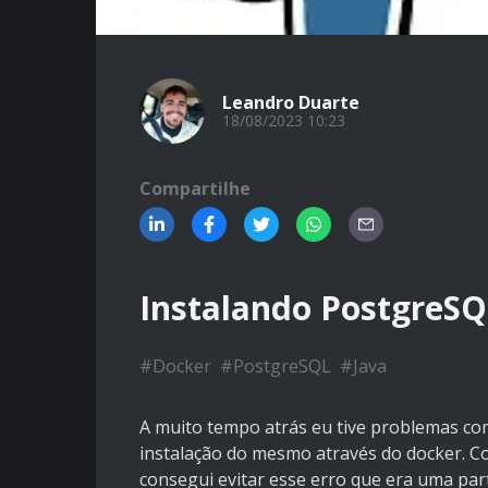
Leandro Duarte
18/08/2023 10:23
Compartilhe
Instalando PostgreS
#
Docker
#
PostgreSQL
#
Java
A muito tempo atrás eu tive problemas com
instalação do mesmo através do docker. Co
consegui evitar esse erro que era uma parti