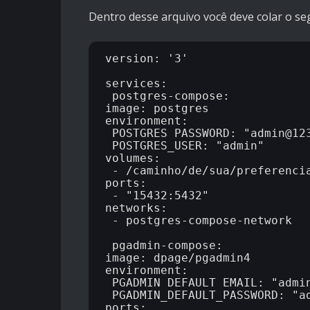
Dentro desse arquivo você deve colar o se
version: '3'

services:

 postgres-compose:

image: postgres

environment:

 POSTGRES_PASSWORD: "admin@123
 POSTGRES_USER: "admin"

volumes:

 - /caminho/de/sua/preferencia
ports:

 - "15432:5432"

networks:

 - postgres-compose-network

 pgadmin-compose:

image: dpage/pgadmin4

environment:

 PGADMIN_DEFAULT_EMAIL: "admin
 PGADMIN_DEFAULT_PASSWORD: "ad
ports:
