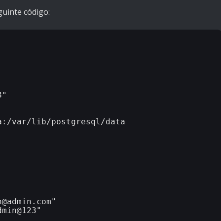
guinte código:
"

:/var/lib/postgresql/data 

@admin.com"

min@123"
