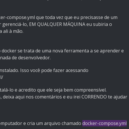
ker-compose.yml que toda vez que eu precisasse de um
er gerenciá-lo, EM QUALQUER MÁQUINA eu subiria o
 ali à mão.
o docker se trata de uma nova ferramenta a se aprender e
rnada de desenvolvedor.
 instalado. Isso você pode fazer acessando
l/
talá-lo e acredito que ele seja bem compreensível.
s, deixa aqui nos comentários e eu irei CORRENDO te ajudar
computador e cria um arquivo chamado
docker-compose.yml