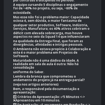
por conta das 8 disciplinas no período.
A equipe cursando 5 disciplinas o engajamento
foi de ~40% no projeto, ou seja, ~60% de
ociosidade.
Mas esse não foi o problema maior: Capacidade
ociosa é, sem dúvida, o maior fantasma de
qualquer setor produtivo, Software, Indústria,
Serviços, Manufatura; os 40% ativos cobriram o
déficit com elevada sobrecarga, mas houve
aspectos no seio da Squad 14 que influenciaram
na qualidade da Entrega Final, que foram as
divergências, afinidades e intrigas pessoais.
O Ambiente não estava propício à Colaboração e
este é o maior problema em Projetos de
Software.
Maturidade não é uma dádiva da idade. A
realidade em sala de aula é outra: Não há
consolidação
uniforme do Saber.
Lembra da bronca que comprometeu o
andamento do projeto já na entrega parcial?
(veja nos artigos anteriores)
Bem, a responsável pela documentação e
apresentação:
1️⃣ Critérios de Apresentação: ✅5 Minutos <->
❌Apresentou em 10 minutos.
2️⃣ De Aceitação: ✅Lançamento em Produção <->