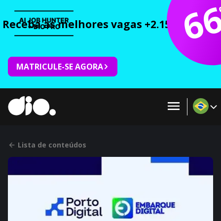
6
Receba as melhores vagas +2.150 cursos 
MATRICULE-SE AGORA
Lista de conteúdos