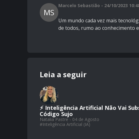
Marcelo Sebastião - 24/10/2023 10:4
MS
Um mundo cada vez mais tecnológi
de todos, rumo ao conhecimento ext
Leia a seguir
⚡ Inteligência Artificial Não Vai Su
Código Sujo
Natalia Pastre - 04 de Agosto
#
Inteligência Artificial (IA)