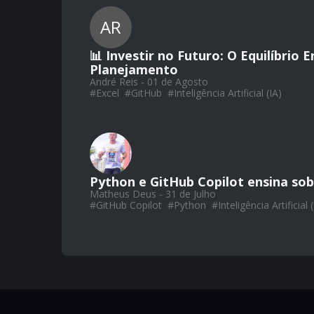
AR
📊 Investir no Futuro: O Equilíbrio
Planejamento
André Reis - 01 de Agosto
#
Excel
#
GitHub
#
Inteligência Artificial (IA)
Python e GitHub Copilot ensina sob
Matheus Deus - 31 de Julho
#
GitHub Copilot
#
Python
#
Inteligência Artificial 