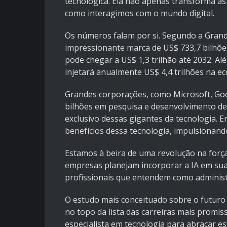
tecnológica. Ela não apenas transforma a
como interagimos com o mundo digital.
Os números falam por si. Segundo a Grand 
impressionante marca de US$ 733,7 bilhões
pode chegar a US$ 1,3 trilhão até 2032. Alé
injetará anualmente US$ 4,4 trilhões na e
Grandes corporações, como Microsoft, Goo
bilhões em pesquisa e desenvolvimento de 
exclusivo dessas gigantes da tecnologia.
benefícios dessa tecnologia, impulsionando
Estamos à beira de uma revolução na forç
empresas planejam incorporar a IA em su
profissionais que entendem como administr
O estudo mais conceituado sobre o futuro do
no topo da lista das carreiras mais promi
especialista em tecnologia para abraçar e