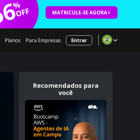
66
%
OFF
MATRICULE-SE AGORA
Planos
Para Empresas
Entrar
Recomendados para
você