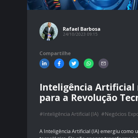
Rafael Barbosa
24/10/2023 09:15
Compartilhe
Inteligência Artificia
para a Revolução Tec
#
Inteligência Artificial (IA)
#
Negócios Expo
A Inteligência Artificial (IA) emergiu com