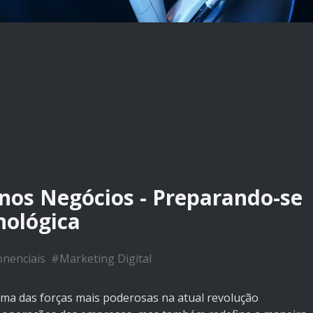
l nos Negócios - Preparando-se
nológica
nenciais
#
Marketing Digital
o uma das forças mais poderosas na atual revolução