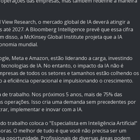
s operações das empresas, mas também redefine a maneira
View Research, o mercado global de IA deverá atingir a
 até 2027. A Bloomberg Intelligence prevê que essa cifra
m disso, a McKinsey Global Institute projeta que a IA
conomia mundial.
gle, Meta e Amazon, estão liderando a carga, investindo
tecnologias de IA. No entanto, o impacto da IA não é
 Empresas de todos os setores e tamanhos estão colhendo os
 a eficiência operacional e impulsionando o crescimento.
a de trabalho. Nos próximos 5 anos, mais de 75% das
as operações. Isso cria uma demanda sem precedentes por
ar, implementar e inovar com a IA.
 trabalho coloca o "Especialista em Inteligência Artificial"
ssoras. O melhor de tudo é que você não precisa ser um
ssa oportunidade. Profissionais de diversas áreas podem