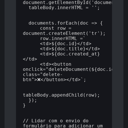
document.getElementById('documentsTab
  tableBody.innerHTML = '';

  documents.forEach(doc => {

      const row = 
document.createElement('tr');

      row.innerHTML =`

      <td>${doc.id}</td>

      <td>${doc.title}</td>

      <td>${doc.created_at}
</td>

      <td><button 
onclick="deleteDocument(${doc.id})" 
class="delete-
btn">❌</button></td>`;

tableBody.appendChild(row);

  });

}

// Lidar com o envio do 
formulário para adicionar um 