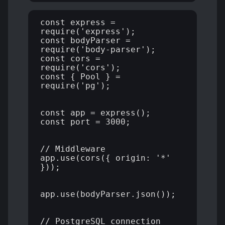
const express = 
require('express');

const bodyParser = 
require('body-parser');

const cors = 
require('cors');

const { Pool } = 
require('pg');

const app = express();

const port = 3000;

// Middleware

app.use(cors({ origin: '*' 
}));

app.use(bodyParser.json());

// PostgreSQL connection
