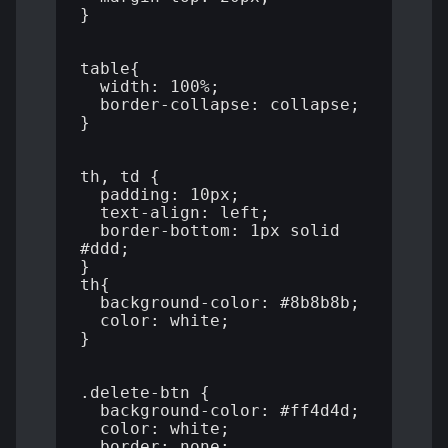
}

table{

  width: 100%;

  border-collapse: collapse;

}

th, td {

  padding: 10px;

  text-align: left;

  border-bottom: 1px solid 
#ddd;

}

th{

  background-color: #8b8b8b;

  color: white;

}

.delete-btn {

  background-color: #ff4d4d;

  color: white;

  border: none;
