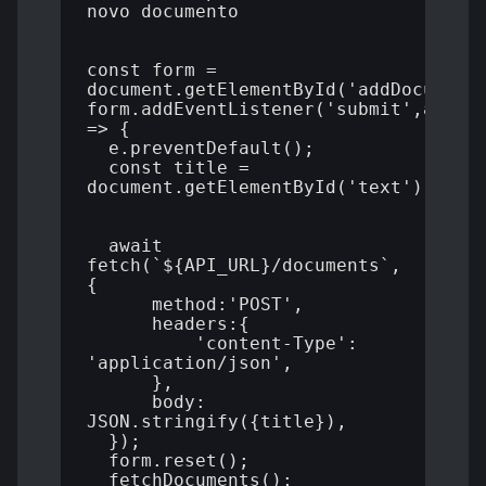
novo documento

const form = 
document.getElementById('addDocumentF
form.addEventListener('submit',async(
=> {

  e.preventDefault();

  const title = 
document.getElementById('text').value
  await 
fetch(`${API_URL}/documents`,
{

      method:'POST',

      headers:{

          'content-Type': 
'application/json',

      },

      body: 
JSON.stringify({title}),

  });

  form.reset();

  fetchDocuments(); 