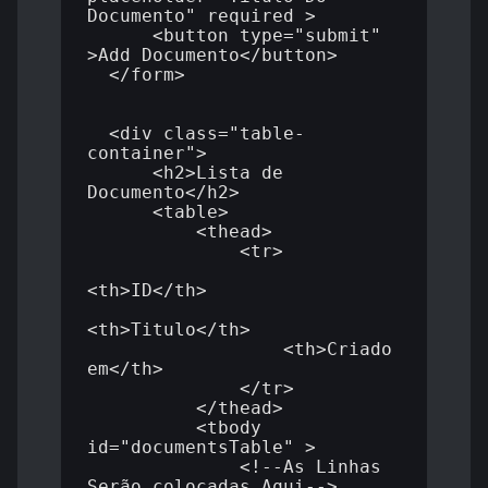
Documento" required >

      <button type="submit" 
>Add Documento</button>

  </form>

  <div class="table-
container">

      <h2>Lista de 
Documento</h2>

      <table>

          <thead>

              <tr>

<th>ID</th>

<th>Titulo</th>

                  <th>Criado 
em</th>

              </tr>

          </thead>

          <tbody 
id="documentsTable" >

              <!--As Linhas 
Serão colocadas Aqui-->
