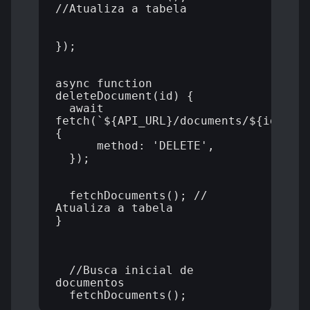
//Atualiza a tabela

});

async function 
deleteDocument(id) {

  await 
fetch(`${API_URL}/documents/${id}`, 
{

      method: 'DELETE',

  });

  fetchDocuments(); // 
Atualiza a tabela

}

  //Busca inicial de 
documentos
