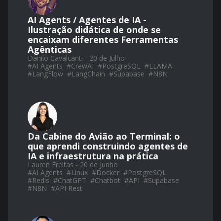
AI Agents / Agentes de IA -
Ilustração didática de onde se
encaixam diferentes Ferramentas
Agênticas
Danilo Cavalcanti - 20 de Julho
#
AI Agents
#
CrewAI
#
PostgreSQL
#
LLAMA
#
LangFlow
#
LangChain
#
Supabase
#
N8N
Da Cabine do Avião ao Terminal: o
que aprendi construindo agentes de
IA e infraestrutura na prática
Lauren Freitas - 20 de Junho
#
AI Agents
#
Linux
#
Docker
#
PostgreSQL
#
Redis
#
ChatGPT
#
Chatbot
#
API
#
Supabase
#
N8N
#
API Rest