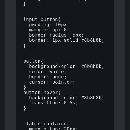
}

input,button{

  padding: 10px;

  margin: 5px 0;

  border-radius: 5px;

  border: 1px solid #8b8b8b;

}

button{

  background-color: #8b8b8b;

  color: white;

  border: none;

  cursor: pointer;

}

button:hover{

  background-color: #8b8b8b;

  transition: 0.5s;

}

.table-container{

  margin-top: 20px;
