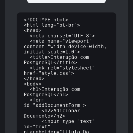
<!DOCTYPE html>

<html lang="pt-br">

<head>

  <meta charset="UTF-8">

  <meta name="viewport" 
content="width=device-width, 
initial-scale=1.0">

  <title>Interação com 
PostgreSQL</title>

  <link rel="stylesheet" 
href="style.css">

</head>

<body>

  <h1>Interação com 
PostgreSQL</h1>

  <form 
id="addDocumentForm">

      <h2>Adicionar 
Documento</h2>

      <input type="text" 
id="text" 
placeholder="Titulo Do 