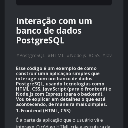
Interação com um
banco de dados
PostgreSQL
#
PostgreSQL
#
HTML
#
Node.js
#
CSS
#
JavaScript
Esse código é um exemplo de como
construir uma aplicação simples que
interage com um banco de dados
PostgreSQL, usando tecnologias como
HTML, CSS, JavaScript (para o frontend) e
Node.js com Express (para o backend).
Vou te explicar em detalhes o que está
acontecendo, de maneira mais simples.
1. Frontend (HTML, CSS)
É a parte da aplicação que o usuário vê e
interage. O código HTML cria a estrutura da