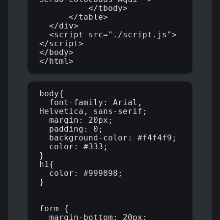
          </tbody>

      </table>

  </div>

  <script src="./script.js">
</script>

</body>

body{

  font-family: Arial, 
Helvetica, sans-serif;

  margin: 20px;

  padding: 0;

  background-color: #f4f4f9;

  color: #333;

}

h1{

  color: #999898;

}

form {

  margin-bottom: 20px;
