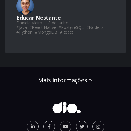
Educar Nestante
Daniela Vieira - 18 de Junho
#
Java
#
React Native
#
PostgreSQL
#
Node.js
#
Python
#
MongoDB
#
React
Mais informações