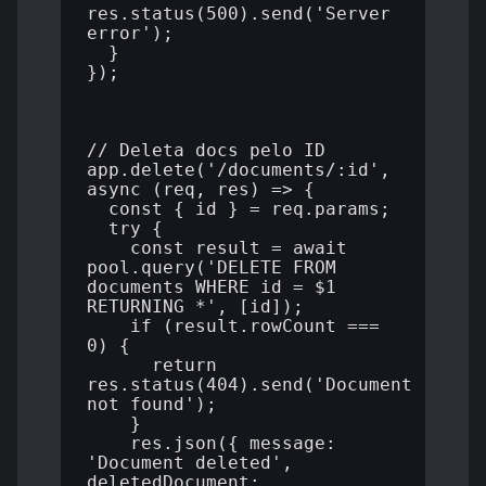
res.status(500).send('Server 
error');

  }

});

// Deleta docs pelo ID

app.delete('/documents/:id', 
async (req, res) => {

  const { id } = req.params;

  try {

    const result = await 
pool.query('DELETE FROM 
documents WHERE id = $1 
RETURNING *', [id]);

    if (result.rowCount === 
0) {

      return 
res.status(404).send('Document 
not found');

    }

    res.json({ message: 
'Document deleted', 
deletedDocument: 