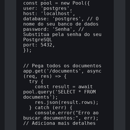
const pool = new Pool({

user: 'postgres',

host: 'localhost',

database: 'postgres', // O 
nome do seu banco de dados

password: 'Senha', // 
Substitua pela senha do seu 
PostgreSQL

port: 5432,

});

// Pega todos os documentos

app.get('/documents', async 
(req, res) => {

  try {

    const result = await 
pool.query('SELECT * FROM 
documents');

    res.json(result.rows);

  } catch (err) {

    console.error("Erro ao 
buscar documentos:", err); 
// Adiciona mais detalhes
