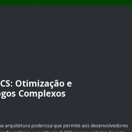
ECS: Otimização e
Jogos Complexos
ma arquitetura poderosa que permite aos desenvolvedores