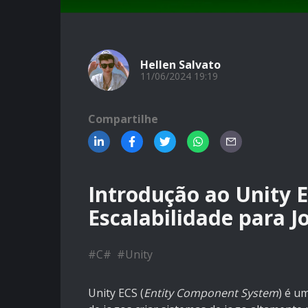
Hellen Salvato
11/06/2024 19:19
Compartilhe
Introdução ao Unity 
Escalabilidade para 
#
C#
#
Unity
Unity ECS (
Entity Component System
) é u