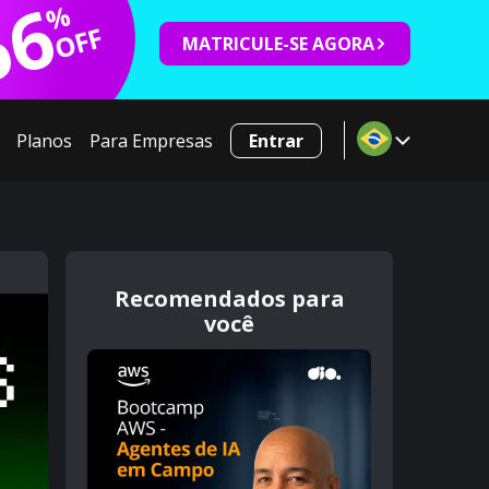
66
%
OFF
MATRICULE-SE AGORA
Planos
Para Empresas
Entrar
Recomendados para
você