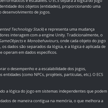
performáticos e escaláveis. O ECS separa a lógica do jogo
identidade dos objetos (entidades), proporcionando uma
o desenvolvimento de jogos.
ented Technology Stack
) e representa uma mudança
dores interagem com a engine Unity. Tradicionalmente, o
GameObjects
e
Monobehaviours
, onde cada objeto do jogo
 os dados são separados da lógica, e a lógica é aplicada de
ue operam em dados específicos.
orar o desempenho e a escalabilidade dos jogos,
entidades (como NPCs, projéteis, partículas, etc.). O ECS
dindo a lógica do jogo em sistemas independentes que podem
 dados de maneira contígua na memória, o que melhora a