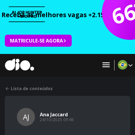
6
Receba as melhores vagas +2.150 cursos 
MATRICULE-SE AGORA
Lista de conteúdos
Ana Jaccard
AJ
24/10/2025 09:46