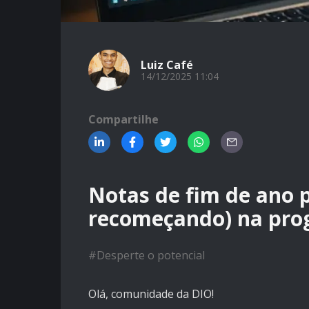
Luiz Café
14/12/2025 11:04
Compartilhe
Notas de fim de ano 
recomeçando) na pr
#
Desperte o potencial
Olá, comunidade da DIO!