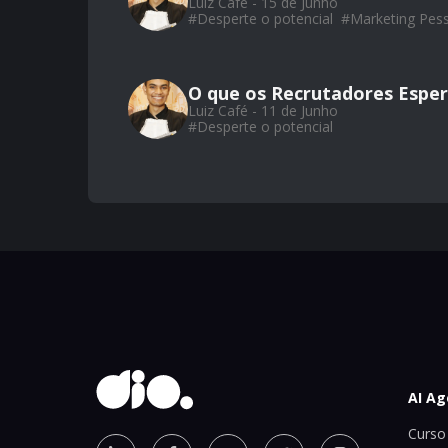
Luiz Café - 15 de Junho
#
Desperte o potencial
#
Marketing Pes
O que os Recrutadores Esper
Luiz Café - 11 de Junho
#
Desperte o potencial
AI Ag
Curso 