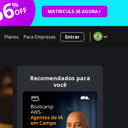
66
%
OFF
MATRICULE-SE AGORA
Planos
Para Empresas
Entrar
Recomendados para
você