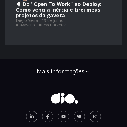
🥊 Do "Open To Work" ao Deploy:
Como venci a inércia e tirei meus
projetos da gaveta
Diego Vieira - 19 de Junho
#
JavaScript
#
React
#
Vercel
Mais informações