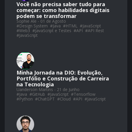
Você não precisa saber tudo para
começar: como habilidades digitais
podem se transformar
Sophie Ale - 01 de Agosto
#
Design System
#
Java
#
HTML
#
JavaScript
#
Web3
#
JavaScript e Testes
#
API
#
API Rest
#
JavaScript
Minha Jornada na DIO: Evolução,
Portfólio e Construção de Carreira
na Tecnologia
Uanderson Martins - 21 de Junho
#
Java
#
GitHub
#
JavaScript
#
Tensorflow
#
Python
#
ChatGPT
#
Cloud
#
API
#
JavaScript