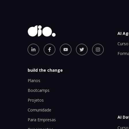
AI Ag
Curso 
Forma
build the change
Planos
Bootcamps
Projetos
Comunidade
AI Da
Para Empresas
Curso 