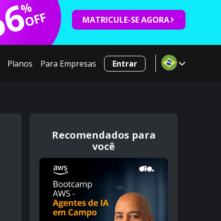
66
%
OFF
MATRICULE-SE AGORA
Planos
Para Empresas
Entrar
Recomendados para
você