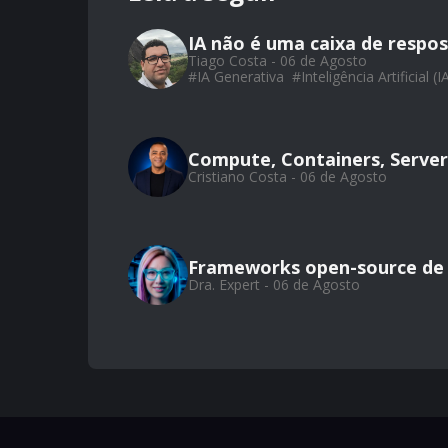
IA não é uma caixa de respos
Tiago Costa - 06 de Agosto
#
IA Generativa
#
Inteligência Artificial (I
Compute, Containers, Server
Cristiano Costa - 06 de Agosto
Frameworks open-source de
Dra. Expert - 06 de Agosto