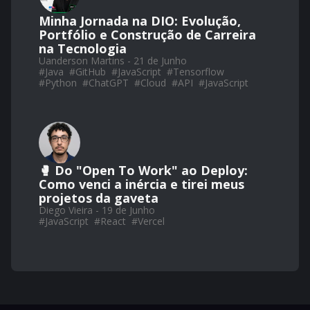
Minha Jornada na DIO: Evolução,
Portfólio e Construção de Carreira
na Tecnologia
Uanderson Martins - 21 de Junho
#
Java
#
GitHub
#
JavaScript
#
Tensorflow
#
Python
#
ChatGPT
#
Cloud
#
API
#
JavaScript
🥊 Do "Open To Work" ao Deploy:
Como venci a inércia e tirei meus
projetos da gaveta
Diego Vieira - 19 de Junho
#
JavaScript
#
React
#
Vercel