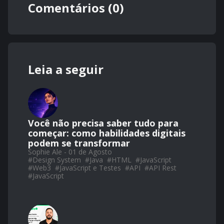
Comentários (0)
Leia a seguir
Você não precisa saber tudo para
começar: como habilidades digitais
podem se transformar
Sophie Ale - 01 de Agosto
#
Design System
#
Java
#
HTML
#
JavaScript
#
Web3
#
JavaScript e Testes
#
API
#
API Rest
#
JavaScript