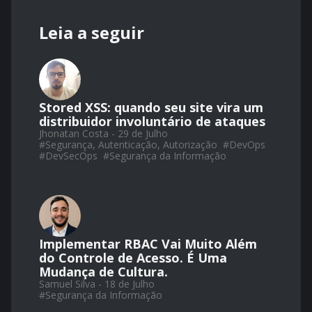
Leia a seguir
Stored XSS: quando seu site vira um
distribuidor involuntário de ataques
Jhonatan Costa - 29 de Julho
#
Segurança, Autenticação, Autorização
#
DevOps
#
DevSecOps
#
Segurança da Informação
Implementar RBAC Vai Muito Além
do Controle de Acesso. É Uma
Mudança de Cultura.
Samuel Silva - 18 de Julho
#
Segurança da Informação