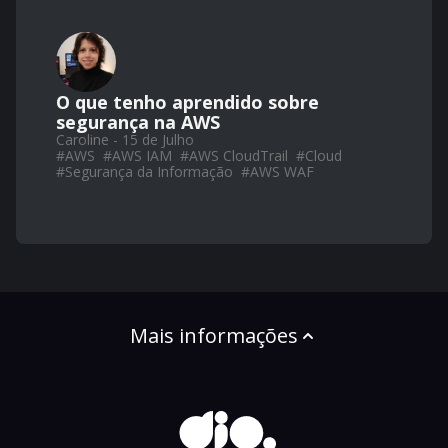
O que tenho aprendido sobre
segurança na AWS
Caroline - 15 de Julho
#
AWS
#
AWS IAM
#
AWS CloudTrail
#
Cloud
#
Segurança da Informação
#
AWS WAF
Mais informações