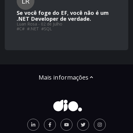
LR
Se você foge do EF, você não é um
.NET Developer de verdade.
Luan Rosa - 02 de Julho
#
C#
#
.NET
#
SQL
Mais informações