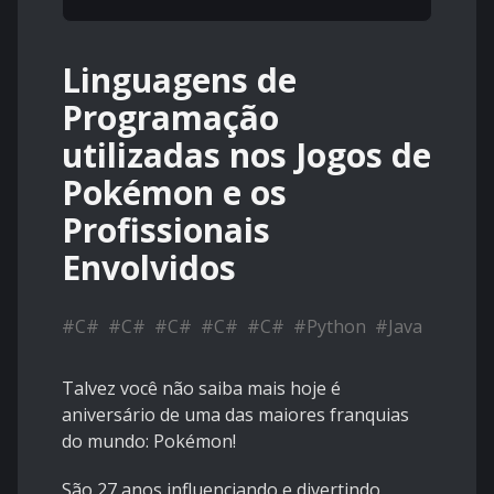
Linguagens de
Programação
utilizadas nos Jogos de
Pokémon e os
Profissionais
Envolvidos
#
C#
#
C#
#
C#
#
C#
#
C#
#
Python
#
Java
Talvez você não saiba mais hoje é
aniversário de uma das maiores franquias
do mundo: Pokémon!
São 27 anos influenciando e divertindo