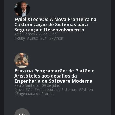
FydelisTechOS: A Nova Fronteira na
Customização de Sistemas para
Segurança e Desenvolvimento
Adiel Fontes - 28 de Julho
#
Ruby
#
Linux
#
C#
#
Python
Ética na Programação: de Platão e
Aristóteles aos desafios da
Engenharia de Software Moderna
Paulo Santana - 09 de Julho
#
Java
#
C#
#
Arquitetura de Sistemas
#
Python
#
Engenharia de Prompt