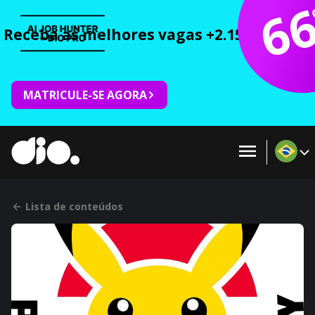
6
Receba as melhores vagas +2.150 cursos 
MATRICULE-SE AGORA
Lista de conteúdos