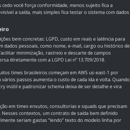
s cedo você força conformidade, menos sujeito fica a
isível a saída, mais simples fica testar o sistema com dados
eiro
ições bem concretas: LGPD, custo em reais e latência para
 com dados pessoais, como nome, e-mail, cargo ou histórico de
facilitar minimização, rastreio e descarte de campos
versa diretamente com a LGPD
Lei nº 13.709/2018
.
uitos times brasileiros começam em AWS us-east-1 por
m vários passos aumenta o custo de cada ida e volta. Quando
y inútil e padronizar schema deixa de ser detalhe e vira
ção em times enxutos, consultorias e squads que precisam
Nesses contextos, um contrato de saída bem definido
mente seriam gastas “lendo” texto do modelo linha por