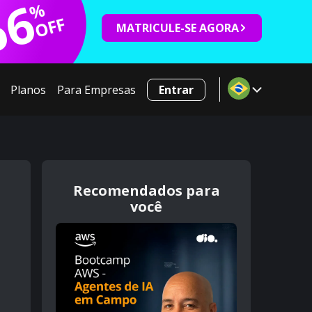
66
%
OFF
MATRICULE-SE AGORA
Planos
Para Empresas
Entrar
Recomendados para
você