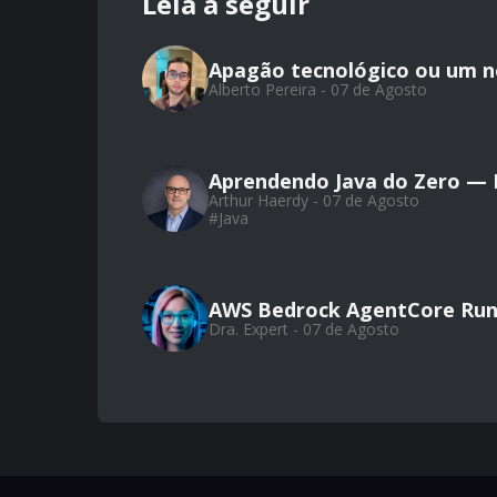
Leia a seguir
Apagão tecnológico ou um 
Alberto Pereira - 07 de Agosto
Aprendendo Java do Zero — Pa
Arthur Haerdy - 07 de Agosto
#
Java
AWS Bedrock AgentCore Run
Dra. Expert - 07 de Agosto