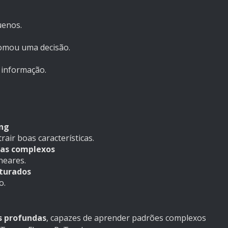
uenos.
tomou uma decisão.
 informação.
ing
ir boas características.
as complexos
neares.
turados
o.
s profundas
, capazes de aprender padrões complexos