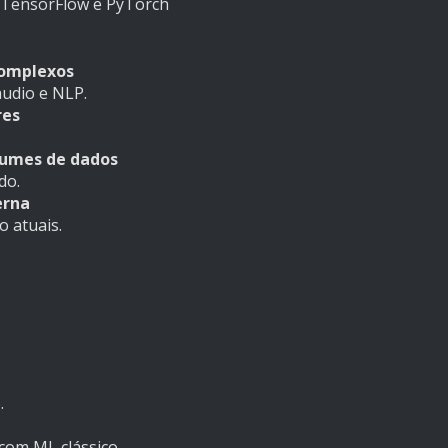
 TensorFlow e PyTorch
complexos
áudio e NLP.
res
lumes de dados
do.
erna
 atuais.
.
com ML clássico.