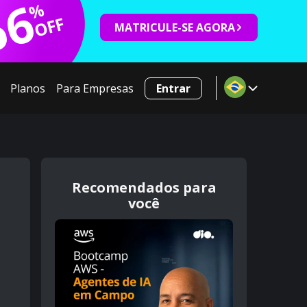
66
%
OFF
MATRICULE-SE AGORA
Planos
Para Empresas
Entrar
Recomendados para
você