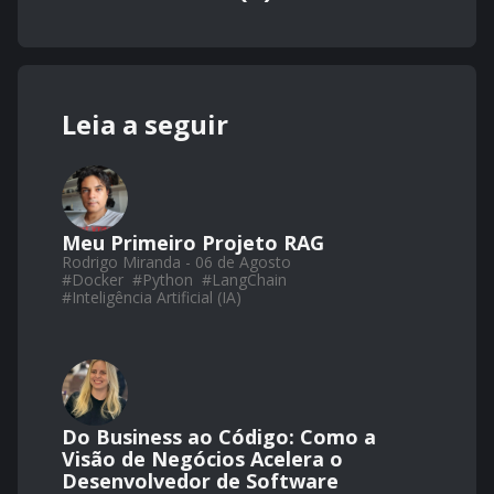
Leia a seguir
Meu Primeiro Projeto RAG
Rodrigo Miranda - 06 de Agosto
#
Docker
#
Python
#
LangChain
#
Inteligência Artificial (IA)
Do Business ao Código: Como a
Visão de Negócios Acelera o
Desenvolvedor de Software