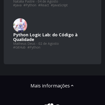
Natalia Pastre - 04 de Agosto
#
Java
#
Python
#
React
#
JavaScript
Python Logic Lab: do Código à
Qualidade
Matheus Deus - 02 de Agosto
#
GitHub
#
Python
Mais informações