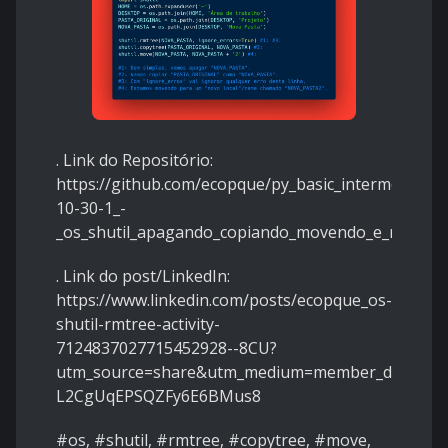
. Link do Repositório:
https://github.com/ecopque/py_basic_intermediate
10-30-1_-
_os_shutil_apagando_copiando_movendo_e_renome
. Link do post/LinkedIn:
https://www.linkedin.com/posts/ecopque_os-
shutil-rmtree-activity-
7124837027715452928--8CU?
utm_source=share&utm_medium=member_deskto
L2CgUqEPSQZFy6E6BMus8
#os
,
#shutil
,
#rmtree
,
#copytree
,
#move
,