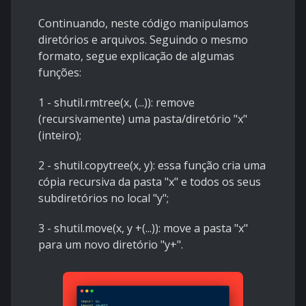
Continuando, neste código manipulamos
diretórios e arquivos. Seguindo o mesmo
formato, segue explicação de algumas
funções:
1 - shutil.rmtree(x, (...)): remove
(recursivamente) uma pasta/diretório "x"
(inteiro);
2 - shutil.copytree(x, y): essa função cria uma
cópia recursiva da pasta "x" e todos os seus
subdiretórios no local "y";
3 - shutil.move(x, y +(...)): move a pasta "x"
para um novo diretório "y+".