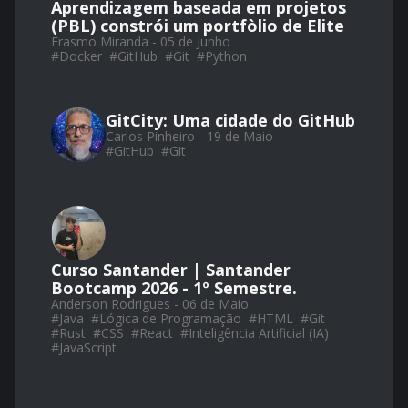
Aprendizagem baseada em projetos
(PBL) constrói um portfòlio de Elite
Erasmo Miranda - 05 de Junho
#
Docker
#
GitHub
#
Git
#
Python
GitCity: Uma cidade do GitHub
Carlos Pinheiro - 19 de Maio
#
GitHub
#
Git
Curso Santander | Santander
Bootcamp 2026 - 1º Semestre.
Anderson Rodrigues - 06 de Maio
#
Java
#
Lógica de Programação
#
HTML
#
Git
#
Rust
#
CSS
#
React
#
Inteligência Artificial (IA)
#
JavaScript