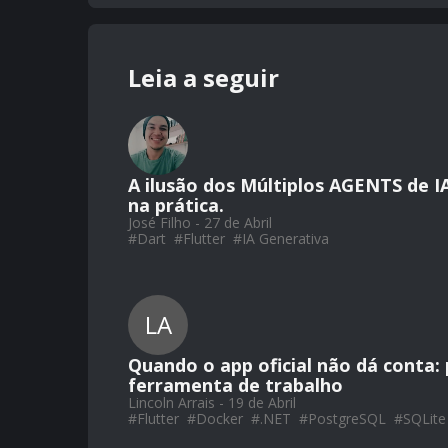
Leia a seguir
A ilusão dos Múltiplos AGENTS de I
na prática.
José Filho - 27 de Abril
#
Dart
#
Flutter
#
IA Generativa
LA
Quando o app oficial não dá conta:
ferramenta de trabalho
Lincoln Arrais - 19 de Abril
#
Flutter
#
Docker
#
.NET
#
PostgreSQL
#
SQLite