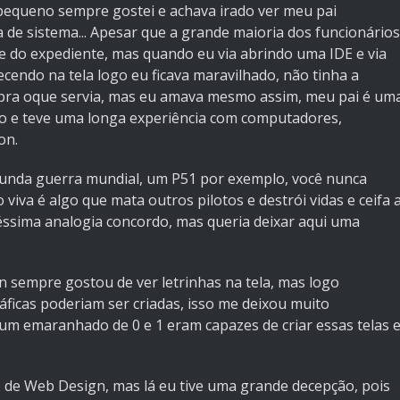
queno sempre gostei e achava irado ver meu pai
 de sistema... Apesar que a grande maioria dos funcionários
 do expediente, mas quando eu via abrindo uma IDE e via
cendo na tela logo eu ficava maravilhado, não tinha a
 pra oque servia, mas eu amava mesmo assim, meu pai é um
o e teve uma longa experiência com computadores,
on.
gunda guerra mundial, um P51 por exemplo, você nunca
iva é algo que mata outros pilotos e destrói vidas e ceifa 
 péssima analogia concordo, mas queria deixar aqui uma
sempre gostou de ver letrinhas na tela, mas logo
ráficas poderiam ser criadas, isso me deixou muito
um emaranhado de 0 e 1 eram capazes de criar essas telas 
de Web Design, mas lá eu tive uma grande decepção, pois