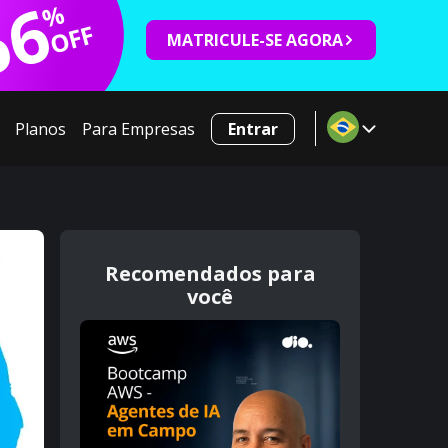
66
%
OFF
MATRICULE-SE AGORA
Planos
Para Empresas
Entrar
Recomendados para
você