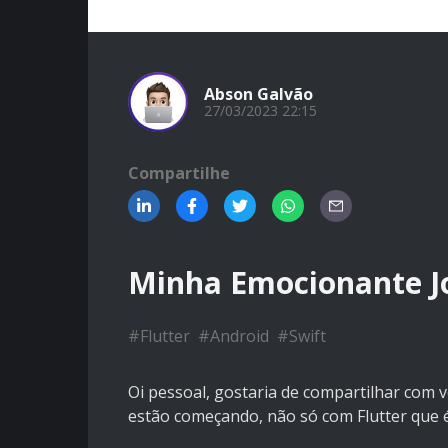
Abson Galvão
27/03/2023 22:15
Compartilhe
Minha Emocionante J
#
Flutter
#
Android
#
Swift
Oi pessoal, gostaria de compartilhar com 
estão começando, não só com Flutter que 