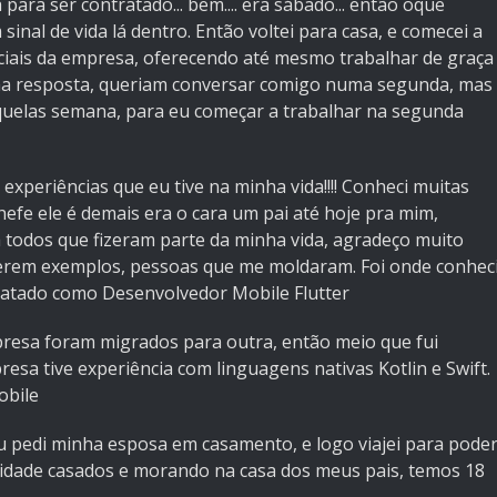
ara ser contratado... bem.... era sábado... então oque
inal de vida lá dentro. Então voltei para casa, e comecei a
ciais da empresa, oferecendo até mesmo trabalhar de graça
uma resposta, queriam conversar comigo numa segunda, mas
quelas semana, para eu começar a trabalhar na segunda
xperiências que eu tive na minha vida!!!! Conheci muitas
efe ele é demais era o cara um pai até hoje pra mim,
todos que fizeram parte da minha vida, agradeço muito
serem exemplos, pessoas que me moldaram. Foi onde conhec
ratado como Desenvolvedor Mobile Flutter
resa foram migrados para outra, então meio que fui
sa tive experiência com linguagens nativas Kotlin e Swift.
obile
u pedi minha esposa em casamento, e logo viajei para pode
cidade casados e morando na casa dos meus pais, temos 18