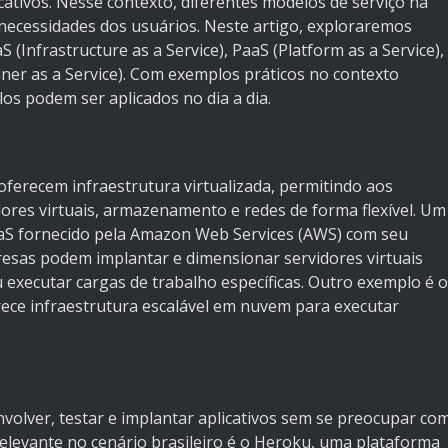
tivos. Nesse contexto, diferentes modelos de serviço na
necessidades dos usuários. Neste artigo, exploraremos
(Infrastructure as a Service), PaaS (Platform as a Service),
iner as a Service). Com exemplos práticos no contexto
s podem ser aplicados no dia a dia.
ferecem infraestrutura virtualizada, permitindo aos
ores virtuais, armazenamento e redes de forma flexível. Um
IaaS fornecido pela Amazon Web Services (AWS) com seu
resas podem implantar e dimensionar servidores virtuais
executar cargas de trabalho específicas. Outro exemplo é o
ce infraestrutura escalável em nuvem para executar
olver, testar e implantar aplicativos sem se preocupar co
elevante no cenário brasileiro é o Heroku, uma plataforma