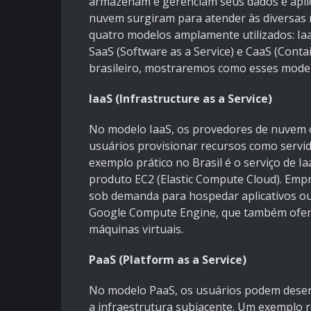
armazenam e gerenciam seus dados e aplica
nuvem surgiram para atender às diversas 
quatro modelos amplamente utilizados: IaaS 
SaaS (Software as a Service) e CaaS (Conta
brasileiro, mostraremos como esses modelo
IaaS (Infrastructure as a Service)
No modelo IaaS, os provedores de nuvem o
usuários provisionar recursos como servid
exemplo prático no Brasil é o serviço de 
produto EC2 (Elastic Compute Cloud). Emp
sob demanda para hospedar aplicativos ou 
Google Compute Engine, que também ofere
máquinas virtuais.
PaaS (Platform as a Service)
No modelo PaaS, os usuários podem desenv
a infraestrutura subjacente. Um exemplo r