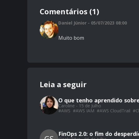
Comentários (1)
Daniel Júnior - 05/07/2023 08:00
Muito bom
Leia a seguir
O que tenho aprendido sobr
Caroline - 15 de Julho
#
AWS
#
AWS IAM
#
AWS CloudTrail
#
C
FinOps 2.0: o fim do desperd
GS