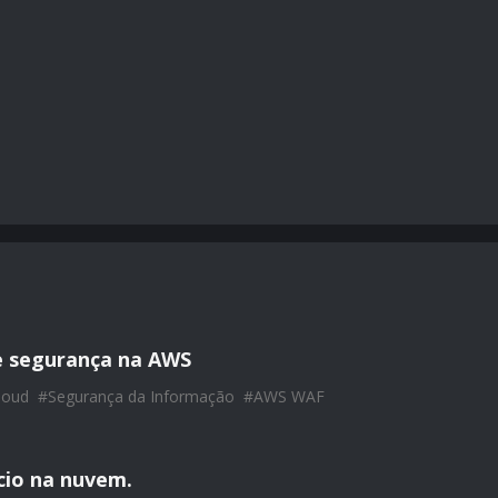
e segurança na AWS
loud
#
Segurança da Informação
#
AWS WAF
ício na nuvem.