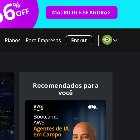
66
%
OFF
MATRICULE-SE AGORA
Planos
Para Empresas
Entrar
Recomendados para
você