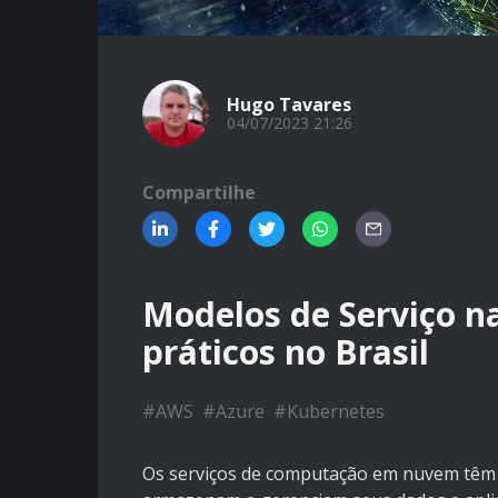
Hugo Tavares
04/07/2023 21:26
Compartilhe
Modelos de Serviço 
práticos no Brasil
#
AWS
#
Azure
#
Kubernetes
Os serviços de computação em nuvem têm 