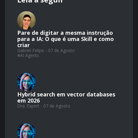
Pare de digitar a mesma instrução
para a IA: O que é uma Skill e como
criar
Gabriel Felipe - 07 de Agosto
#
AI Agents
Hybrid search em vector databases
em 2026
Dra. Expert - 07 de Agosto