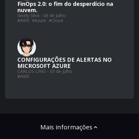
FinOps 2.0: o fim do desperdício na
nuvem.
Gisely Silva - 06 de Julho
#
AWS
#
Azure
#
Cloud
CONFIGURAÇÕES DE ALERTAS NO
MICROSOFT AZURE
CARLOS LINO - 05 de Julho
#
AWS
Mais informações