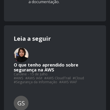
a documentação.
Leia a seguir
O que tenho aprendido sobre
segurança na AWS
Caroline - 15 de Julho
#
AWS
#
AWS IAM
#
AWS CloudTrail
#
Cloud
#
Segurança da Informação
#
AWS WAF
GS