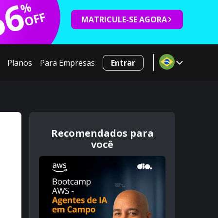
66
%
OFF
MATRICULE-SE AGORA
Planos
Para Empresas
Entrar
Recomendados para
você