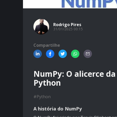
Rodrigo Pires
31/01/2025 00:15
Compartilhe
NumPy: O alicerce da
Python
#
Python
A história do NumPy