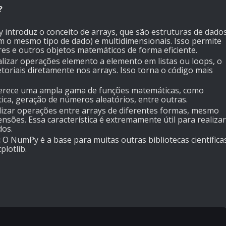
?
introduz o conceito de arrays, que são estruturas de dado
o mesmo tipo de dado) e multidimensionais. Isso permite
res e outros objetos matemáticos de forma eficiente.
alizar operações elemento a elemento em listas ou loops, o
oriais diretamente nos arrays. Isso torna o código mais
rece uma ampla gama de funções matemáticas, como
stica, geração de números aleatórios, entre outras.
zar operações entre arrays de diferentes formas, mesmo
ões. Essa característica é extremamente útil para realizar
dos.
:
O NumPy é a base para muitas outras bibliotecas científica
lotlib.