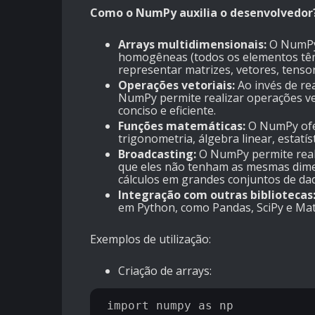
Como o NumPy auxilia o desenvolvedor
Arrays multidimensionais:
O NumPy 
homogêneas (todos os elementos têm 
representar matrizes, vetores, tenso
Operações vetoriais:
Ao invés de re
NumPy permite realizar operações vet
conciso e eficiente.
Funções matemáticas:
O NumPy ofe
trigonometria, álgebra linear, estatí
Broadcasting:
O NumPy permite reali
que eles não tenham as mesmas dimens
cálculos em grandes conjuntos de da
Integração com outras bibliotecas
em Python, como Pandas, SciPy e Matp
Exemplos de utilização:
Criação de arrays:
import numpy as np
