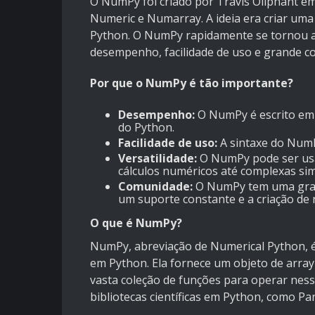
O NumPy foi criado por Travis Oliphant em 
Numeric e Numarray. A ideia era criar uma
Python. O NumPy rapidamente se tornou a 
desempenho, facilidade de uso e grande c
Por que o NumPy é tão importante?
Desempenho:
O NumPy é escrito em C
do Python.
Facilidade de uso:
A sintaxe do NumP
Versatilidade:
O NumPy pode ser usa
cálculos numéricos até complexas simu
Comunidade:
O NumPy tem uma grand
um suporte constante e a criação de 
O que é NumPy?
NumPy, abreviação de Numerical Python, é
em Python. Ela fornece um objeto de array
vasta coleção de funções para operar ness
bibliotecas científicas em Python, como Pan