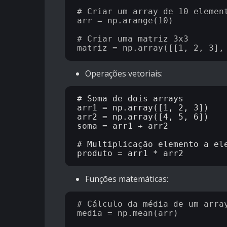
# Criar um array de 10 element
arr = np.arange(10)

# Criar uma matriz 3x3

Operações vetoriais:
# Soma de dois arrays

arr1 = np.array([1, 2, 3])

arr2 = np.array([4, 5, 6])

soma = arr1 + arr2

# Multiplicação elemento a ele
Funções matemáticas:
# Cálculo da média de um array
media = np.mean(arr)
