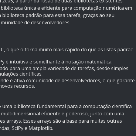
2005, a partir da fusão de duas bibliotecas existentes:
 biblioteca única e eficiente para computação numérica em
biblioteca padrão para essa tarefa, graças ao seu
omunidade de desenvolvedores.
, o que o torna muito mais rápido do que as listas padrão
y é intuitiva e semelhante à notação matemática.
do para uma ampla variedade de tarefas, desde simples
lações científicas.
e e ativa comunidade de desenvolvedores, o que garante
novos recursos.
 uma biblioteca fundamental para a computação científica
 multidimensional eficiente e poderoso, junto com uma
es arrays. Esses arrays são a base para muitas outras
das, SciPy e Matplotlib.