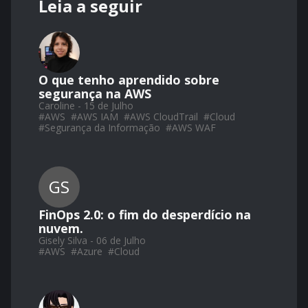
Leia a seguir
O que tenho aprendido sobre
segurança na AWS
Caroline - 15 de Julho
#
AWS
#
AWS IAM
#
AWS CloudTrail
#
Cloud
#
Segurança da Informação
#
AWS WAF
GS
FinOps 2.0: o fim do desperdício na
nuvem.
Gisely Silva - 06 de Julho
#
AWS
#
Azure
#
Cloud