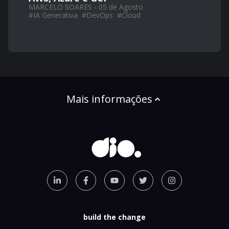
MARCELO SOARES - 05 de Agosto
#
IA Generativa
#
DevOps
#
Cloud
Mais informações
build the change