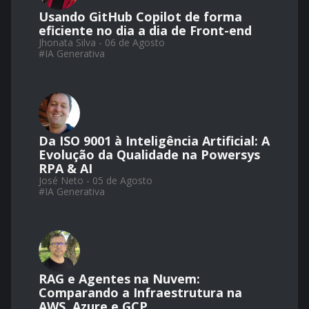
Usando GitHub Copilot de forma
eficiente no dia a dia de Front-end
Jhonata Silva - 06 de Agosto
#
IA Generativa
Da ISO 9001 à Inteligência Artificial: A
Evolução da Qualidade na Powersys
RPA & AI
José Neto - 05 de Agosto
#
IA Generativa
RAG e Agentes na Nuvem:
Comparando a Infraestrutura na
AWS, Azure e GCP