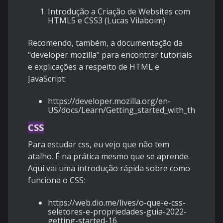
Introdução a Criação de Websites com
HTML5 e CSS3
(Lucas Vilaboim)
Recomendo, também, a documentação da
"developer mozilla" para encontrar tutoriais
e explicações a respeito de HTML e
JavaScript
https://developer.mozilla.org/en-
US/docs/Learn/Getting_started_with_the_web
CSS
Para estudar css, eu vejo que não tem
atalho. É na prática mesmo que se aprende.
Aqui vai uma introdução rápida sobre como
funciona o CSS:
https://web.dio.me/lives/o-que-e-css-
seletores-e-propriedades-guia-2022-
getting-started-16