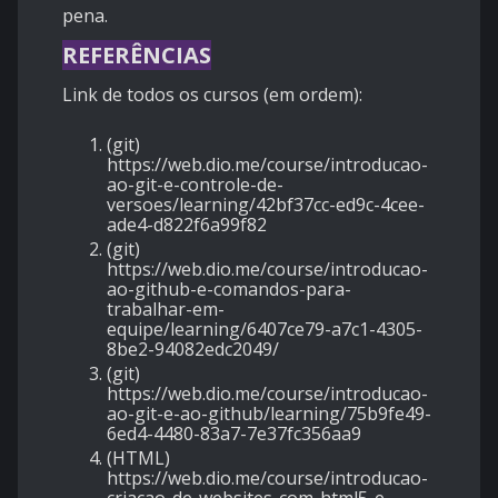
pena.
REFERÊNCIAS
Link de todos os cursos (em ordem):
(git)
https://web.dio.me/course/introducao-
ao-git-e-controle-de-
versoes/learning/42bf37cc-ed9c-4cee-
ade4-d822f6a99f82
(git)
https://web.dio.me/course/introducao-
ao-github-e-comandos-para-
trabalhar-em-
equipe/learning/6407ce79-a7c1-4305-
8be2-94082edc2049/
(git)
https://web.dio.me/course/introducao-
ao-git-e-ao-github/learning/75b9fe49-
6ed4-4480-83a7-7e37fc356aa9
(HTML)
https://web.dio.me/course/introducao-