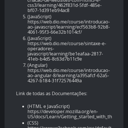
criacao-de-websites-com-html5-e-
css3/learning/462f831d-5fdf-485e-
bf07-1d391eb94ac8
(JavaScript)
https://web.dio.me/course/introducao-
ao-javascript/learning/ecf563b8-92b8-
4061-95f3-66e32b1014cf/
(JavaScript)
https://web.dio.me/course/sintaxe-e-
operadores-
javascript/learning/be1eafaa-2817-
41eb-b4d5-8c63d7b11c9e
(Angular)
https://web.dio.me/course/introducao-
ao-angular-8/learning/a395afcf-62a5-
4267-b184-31f72576449a
Link de todas as Documentações:
(HTML e JavaScript)
https://developer.mozilla.org/en-
US/docs/Learn/Getting_started_with_the_web
(CSS)