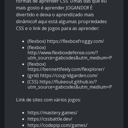
formas de aprender CSS. Umas das que eu
mais gosto é aprender JOGANDO!! É
divertido e deixa o aprendizado mais
dinâmico!! aqui está algumas propriedades
CSS e o link de jogos para as aprender:
(flexbox) https://flexboxfroggy.com/
(flexbox)
http://www.flexboxdefense.com/?
utm_source=gabcodes&utm_medium=Pingbac
(flexbox)
https://bennettfeely.com/flexplorer/
(grid) https://cssgridgarden.com/
(CSS) https://flukeout.github.io/?
utm_source=gabcodes&utm_medium=Pingbac
Link de sites com vários jogos:
https://mastery.games/
https://cssbattle.dev/
https://codepip.com/games/