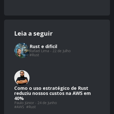
Leia a seguir
Rust e dificil
Rafael Lima - 22 de Julho
#
Rust
Como o uso estratégico de Rust
reduziu nossos custos na AWS em
40%
Paulo Júnior - 24 de Junho
#
AWS
#
Rust