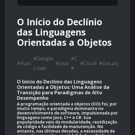
O Início do Declínio
das Linguagens
Orientadas a Objetos
#
Google
#
C
#
Rust
#
Java
#
Cloud
#
GoLang
Colab
#
O Início do Declínio das Linguagens
Orientadas a Objetos: Uma Análise da
Transição para Paradigmas de Alto
Desempenho
A programação orientada a objetos (OO) foi, por
muito tempo, o paradigma dominante no
desenvolvimento de software, impulsionada por
linguagens como Java, C++ e C#. Sua
popularidade veio da modularidade, reutilização
de código e facilidade de manutenção. No
entanto, nas últimas décadas, a necessidade de