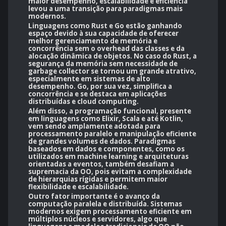
maior desempenho, escalabilidade e eficiência
levou a uma transição para paradigmas mais
modernos.
Linguagens como Rust e Go estão ganhando
espaço devido à sua capacidade de oferecer
melhor gerenciamento de memória e
concorrência sem o overhead das classes e da
alocação dinâmica de objetos. No caso do Rust, a
segurança da memória sem necessidade de
garbage collector se tornou um grande atrativo,
especialmente em sistemas de alto
desempenho. Go, por sua vez, simplifica a
concorrência e se destaca em aplicações
distribuídas e cloud computing.
Além disso, a programação funcional, presente
em linguagens como Elixir, Scala e até Kotlin,
vem sendo amplamente adotada para
processamento paralelo e manipulação eficiente
de grandes volumes de dados. Paradigmas
baseados em dados e componentes, como os
utilizados em machine learning e arquiteturas
orientadas a eventos, também desafiam a
supremacia da OO, pois evitam a complexidade
de hierarquias rígidas e permitem maior
flexibilidade e escalabilidade.
Outro fator importante é o avanço da
computação paralela e distribuída. Sistemas
modernos exigem processamento eficiente em
múltiplos núcleos e servidores, algo que