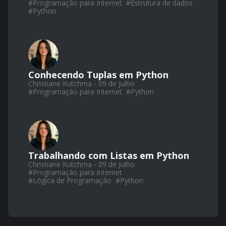
#
Programação para Internet
#
Estrutura de dados
#
Python
Conhecendo Tuplas em Python
Christiane Kutchma - 09 de Julho
#
Programação para Internet
#
Python
Trabalhando com Listas em Python
Christiane Kutchma - 09 de Julho
#
Programação para Internet
#
Lógica de Programação
#
Python