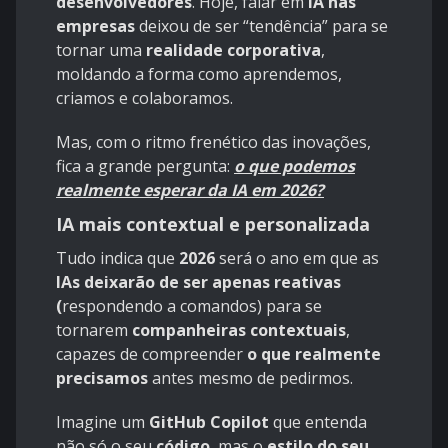
desenvolvedores
. Hoje, falar em
IA nas
empresas
deixou de ser “tendência” para se
tornar uma
realidade corporativa
,
moldando a forma como aprendemos,
criamos e colaboramos.
Mas, com o ritmo frenético das inovações,
fica a grande pergunta:
o que podemos
realmente esperar da IA em 2026?
IA mais contextual e personalizada
Tudo indica que
2026
será o ano em que as
IAs deixarão de ser apenas reativas
(
respondendo a comandos) para se
tornarem
companheiras contextuais
,
capazes de compreender
o que realmente
precisamos
antes mesmo de pedirmos.
Imagine um
GitHub Copilot
que entenda
não só o seu
código
, mas o
estilo do seu