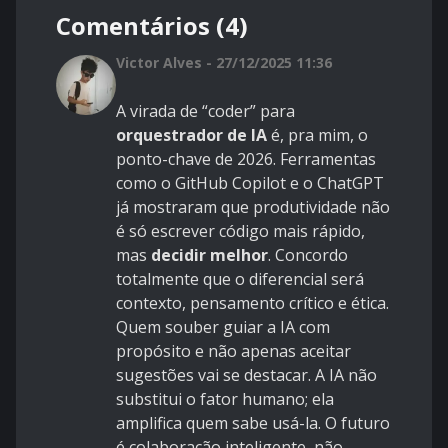
Comentários (4)
Victor Alves - 27/12/2025 11:36
A virada de “coder” para
orquestrador de IA
é, pra mim, o
ponto-chave de 2026. Ferramentas
como o GitHub Copilot e o ChatGPT
já mostraram que produtividade não
é só escrever código mais rápido,
mas
decidir melhor
. Concordo
totalmente que o diferencial será
contexto, pensamento crítico e ética.
Quem souber guiar a IA com
propósito e não apenas aceitar
sugestões vai se destacar. A IA não
substitui o fator humano; ela
amplifica quem sabe usá-la. O futuro
é colaboração inteligente, não