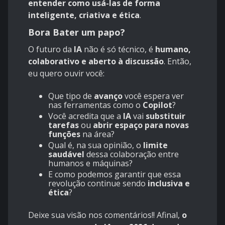
entender como usá-las de forma
inteligente, criativa e ética
.
Bora Bater um papo?
O futuro da
IA
não é só técnico, é
humano,
colaborativo e aberto à discussão
. Então,
eu quero ouvir você:
Que tipo de
avanço
você espera ver
nas ferramentas como o
Copilot
?
Você acredita que a
IA
vai
substituir
tarefas
ou
abrir espaço para novas
funções
na área?
Qual é, na sua opinião, o
limite
saudável
dessa colaboração entre
humanos e máquinas?
E como podemos garantir que essa
revolução continue sendo
inclusiva e
ética
?
Deixe sua visão nos comentários!! Afinal,
o