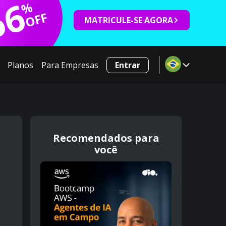
66
%
OFF
MATRICULE-SE AGORA
Planos
Para Empresas
Entrar
Recomendados para
você