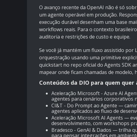
O avanço recente da OpenAI não é só sobr
um agente operável em produção. Response
execução durável desenham uma base mais 
workflows reais. Para o contexto brasileir
auditoria e restrições de custo e equipe.
Se você já mantém um fluxo assistido por
orquestração usando uma primitive explici
quickstart no
repo oficial do Agents SDK
an
mapear onde ficam chamadas de modelo, ha
Conteúdos da DIO para quem quer 
Aceleração Microsoft - Azure AI Agen
agentes para cenários corporativos 
CI&T - Do Prompt ao Agente
— caminh
agentes aplicados ao fluxo de desenv
Aceleração Microsoft AI Agents
— eve
desenvolvimento, com workshops prá
Bradesco - GenAI & Dados
— trilha qu
para pensar integrações em ambient