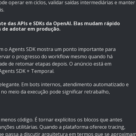
de operar em ciclos, validar saídas intermediárias e manter
s.
nte das APIs e SDKs da OpenAI. Elas mudam rápido
es de adotar em produção.
om o Agents SDK mostra um ponto importante para
eservar o progresso do workflow mesmo quando há
dade de retomar etapas depois. O anúncio está em
 Agents SDK + Temporal
.
 elegante. Em bots internos, atendimento automatizado e
no meio da execução pode significar retrabalho,
menos código. É tornar explícitos os blocos que antes
unções utilitárias. Quando a plataforma oferece tracing,
pe passa a discutir arquitetura em termos que se aproxima