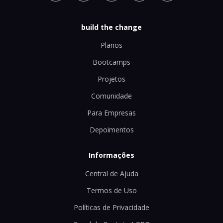
build the change
Planos
Bootcamps
Projetos
Comunidade
Para Empresas
Depoimentos
Informações
Central de Ajuda
Termos de Uso
Políticas de Privacidade