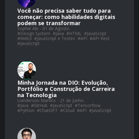
Você não precisa saber tudo para
começar: como habilidades digitais
podem se transformar
Sophie Ale - 01 de Agosto
#
Design System
#
Java
#
HTML
#
JavaScript
#
Web3
#
JavaScript e Testes
#
API
#
API Rest
#
JavaScript
Minha Jornada na DIO: Evolução,
Portfólio e Construção de Carreira
na Tecnologia
Uanderson Martins - 21 de Junho
#
Java
#
GitHub
#
JavaScript
#
Tensorflow
#
Python
#
ChatGPT
#
Cloud
#
API
#
JavaScript