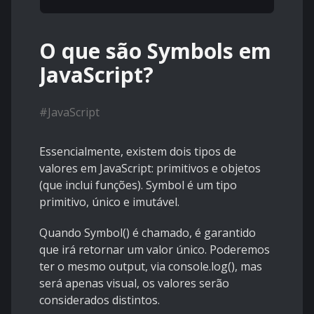
O que são Symbols em
JavaScript?
#
JavaScript
Essencialmente, existem dois tipos de
valores em JavaScript: primitivos e objetos
(que inclui funções). Symbol é um tipo
primitivo, único e imutável.
Quando Symbol() é chamado, é garantido
que irá retornar um valor único. Poderemos
ter o mesmo output, via console.log(), mas
será apenas visual, os valores serão
considerados distintos.