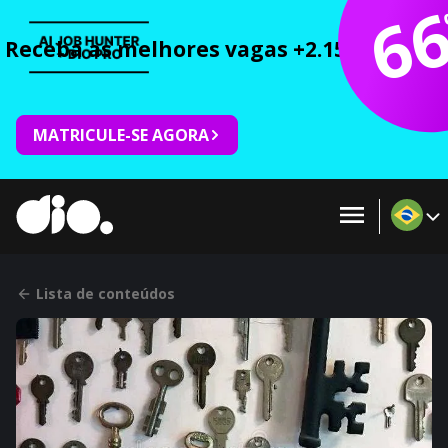
6
Receba as melhores vagas +2.150 cursos 
MATRICULE-SE AGORA
Lista de conteúdos