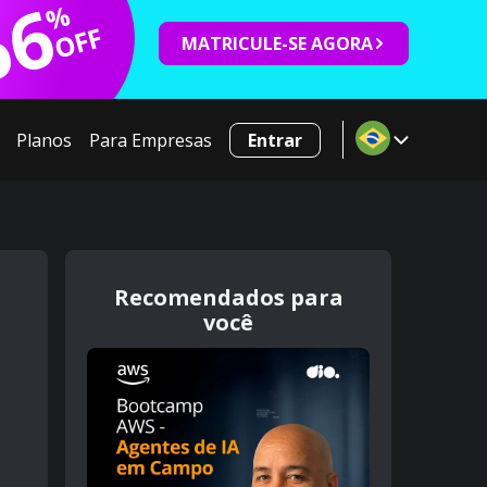
66
%
OFF
MATRICULE-SE AGORA
Planos
Para Empresas
Entrar
Recomendados para
você