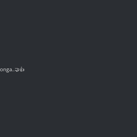
onga...🤝👍