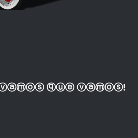
 ⓥⓐⓜⓞⓢ ⓠⓤⓔ ⓥⓐⓜⓞⓢ!