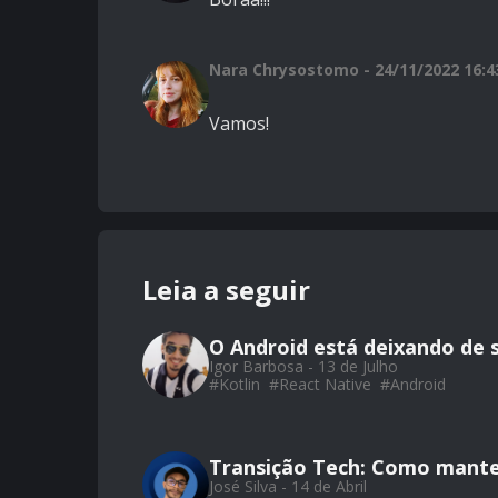
Nara Chrysostomo - 24/11/2022 16:4
Vamos!
Leia a seguir
O Android está deixando de 
Igor Barbosa - 13 de Julho
#
Kotlin
#
React Native
#
Android
Transição Tech: Como mante
José Silva - 14 de Abril