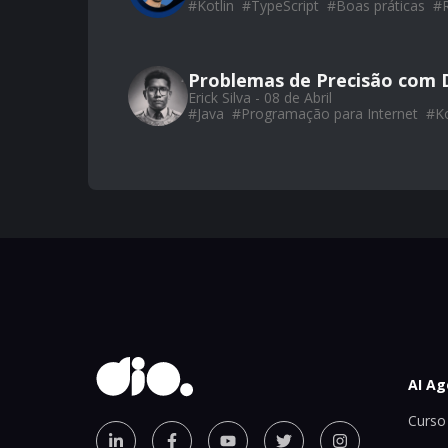
#
Kotlin
#
TypeScript
#
Boas práticas
#
Problemas de Precisão com 
Erick Silva - 08 de Abril
#
Java
#
Programação para Internet
#
Ko
AI Ag
Curso 