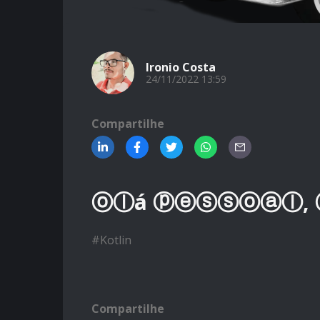
Ironio Costa
24/11/2022 13:59
Compartilhe
ⓞⓛá ⓟⓔⓢⓢⓞⓐⓛ,
#
Kotlin
Compartilhe