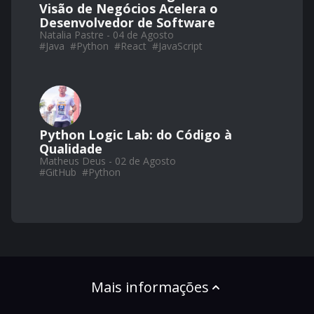
Visão de Negócios Acelera o
Desenvolvedor de Software
Natalia Pastre - 04 de Agosto
#
Java
#
Python
#
React
#
JavaScript
Python Logic Lab: do Código à
Qualidade
Matheus Deus - 02 de Agosto
#
GitHub
#
Python
Mais informações