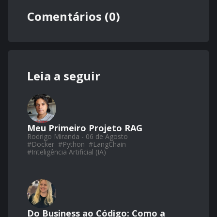
Comentários (0)
Leia a seguir
Meu Primeiro Projeto RAG
Rodrigo Miranda - 06 de Agosto
#
Docker
#
Python
#
LangChain
#
Inteligência Artificial (IA)
Do Business ao Código: Como a