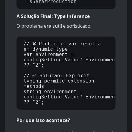
A Solução Final: Type Inference
O problema era sutil e sofisticado:
// ❌ Problema: var resulta 
em dynamic type

var environment = 
configSetting.Value?.Environment?.ToS
?? "2";

// ✅ Solução: Explicit 
typing permite extension 
methods

string environment = 
configSetting.Value?.Environment?.ToS
Por que isso acontece?