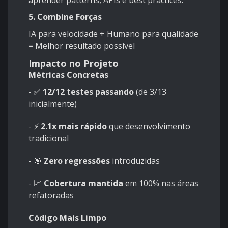
aprender patterns, APIs e best practices.
5. Combine Forças
IA para velocidade + Humano para qualidade
= Melhor resultado possível
Impacto no Projeto
Métricas Concretas
-
✅
12/12 testes passando
(de 3/13
inicialmente)
-
⚡
2.1x mais rápido
que desenvolvimento
tradicional
-
🎯
Zero regressões
introduzidas
-
📈
Cobertura mantida
em 100% nas áreas
refatoradas
Código Mais Limpo