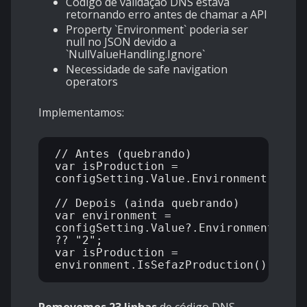
Código de validação DNS estava
retornando erro antes de chamar a API
Property
`Environment`
poderia ser
null no JSON devido a
`NullValueHandling.Ignore`
Necessidade de safe navigation
operators
Implementamos:
// Antes (quebrando)

var isProduction = 
configSetting.Value.Environment.IsSef
// Depois (ainda quebrando)

var environment = 
configSetting.Value?.Environment?.ToS
?? "2";

var isProduction = 