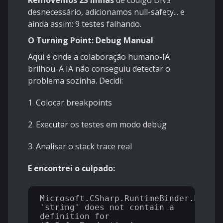
Removemos 23 linhas
de código DNS
desnecessário, adicionamos null-safety... e
ainda assim: 9 testes falhando.
O Turning Point: Debug Manual
Aqui é onde a colaboração humano-IA
brilhou. A IA não conseguiu detectar o
problema sozinha. Decidi:
1.
Colocar breakpoints
2.
Executar os testes em modo debug
3.
Analisar o stack trace real
E encontrei o culpado:
Microsoft.CSharp.RuntimeBinder.Runtime
'string' does not contain a 
definition for 