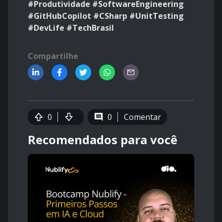
#Produtividade #SoftwareEngineering
#GitHubCopilot #CSharp #UnitTesting
#DevLife #TechBrasil
Compartilhe
0
0
Comentar
Recomendados para você