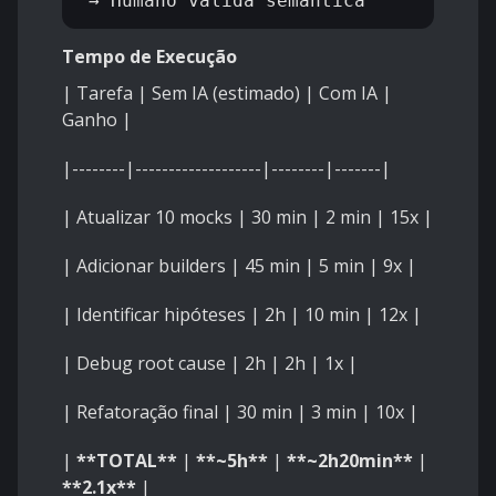
Tempo de Execução
| Tarefa | Sem IA (estimado) | Com IA |
Ganho |
|--------|-------------------|--------|-------|
| Atualizar 10 mocks | 30 min | 2 min | 15x |
| Adicionar builders | 45 min | 5 min | 9x |
| Identificar hipóteses | 2h | 10 min | 12x |
| Debug root cause | 2h | 2h | 1x |
| Refatoração final | 30 min | 3 min | 10x |
|
**TOTAL**
|
**~5h**
|
**~2h20min**
|
**2.1x**
|