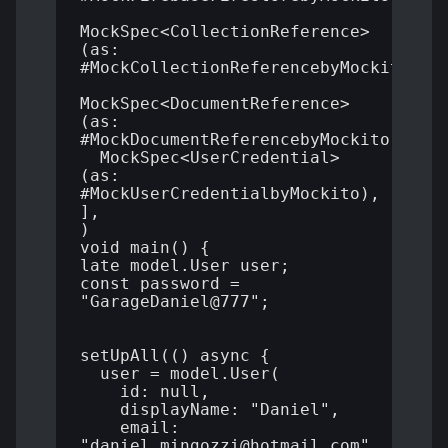
MockSpec<CollectionReference>
(as: 
#MockCollectionReferencebyMockito),

MockSpec<DocumentReference>
(as: 
#MockDocumentReferencebyMockito),

  MockSpec<UserCredential>
(as: 
#MockUserCredentialbyMockito),

],

)

void main() {

late model.User user;

const password = 
"GarageDaniel@777";

setUpAll(() async {

  user = model.User(

    id: null,

    displayName: "Daniel",

    email: 
"daniel_mingozzi@hotmail.com",
