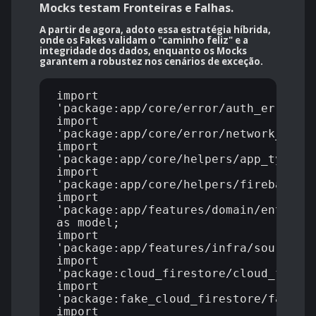
Mocks testam Fronteiras e Falhas.
A partir de agora, adoto essa
estratégia híbrida
,
onde os Fakes validam o "caminho feliz" e a
integridade dos dados, enquanto os Mocks
garantem a robustez nos cenários de exceção.
import 
'package:app/core/error/auth_error.da
import 
'package:app/core/error/network_error
import 
'package:app/core/helpers/app_type.da
import 
'package:app/core/helpers/firebase_co
import 
'package:app/features/domain/entities
as model;

import 
'package:app/features/infra/sources/f
import 
'package:cloud_firestore/cloud_firest
import 
'package:fake_cloud_firestore/fake_cl
import 