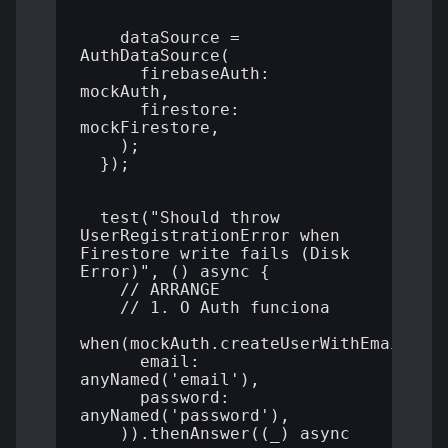
    dataSource = 
AuthDataSource(

      firebaseAuth: 
mockAuth,

      firestore: 
mockFirestore,

    );

  });

  test("Should throw 
UserRegistrationError when 
Firestore write fails (Disk 
Error)", () async {

    // ARRANGE

    // 1. O Auth funciona

when(mockAuth.createUserWithEmailAndP
      email: 
anyNamed('email'),

      password: 
anyNamed('password'),

    )).thenAnswer((_) async 