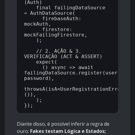
(Auth)

    final failingDataSource 
= AuthDataSource(

      firebaseAuth: 
mockAuth,

      firestore: 
mockFailingFirestore,

    );

    // 2. AÇÃO & 3. 
VERIFICAÇÃO (ACT & ASSERT)

    expect(

      () async => await 
failingDataSource.register(user, 
password),

throwsA(isA<UserRegistrationError>
()), 

    );

Diante disso, é possível inferir a regra de
ouro:
Fakes testam Lógica e Estados;