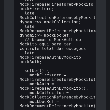
MockFirebaseFirestorebyMockito 
mockFirestore;

  late 
MockCollectionReferencebyMockito<Map<
dynamic>> mockCollection;

  late 
MockDocumentReferencebyMockito<Map<St
dynamic>> mockDocRef;

  // Usamos o MockAuth do 
Mockito aqui para ter 
controle total das exceções

  late 
MockFirebaseAuthByMockito 
mockAuth; 

  setUp(() {

    mockFirestore = 
MockFirebaseFirestorebyMockito();

    mockAuth = 
MockFirebaseAuthByMockito();

    mockCollection = 
MockCollectionReferencebyMockito();

    mockDocRef = 
MockDocumentReferencebyMockito();
