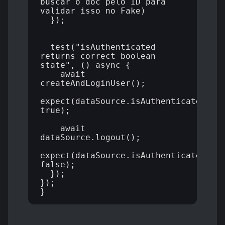
buscar o doc pelo ID para 
validar isso no Fake)

  });

  test("isAuthenticated 
returns correct boolean 
state", () async {

    await 
createAndLoginUser();

expect(dataSource.isAuthenticated(), 
true);

    await 
dataSource.logout();

expect(dataSource.isAuthenticated(), 
false);

  });

});
