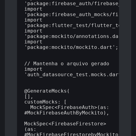
'package:firebase_auth/firebase_auth.
import 
'package:firebase_auth_mocks/firebase
import 
'package:flutter_test/flutter_test.da
import 
'package:mockito/annotations.dart';

import 
'package:mockito/mockito.dart';

// Mantenha o arquivo gerado

import 
'auth_datasource_test.mocks.dart';

@GenerateMocks(

[],

customMocks: [

  MockSpec<FirebaseAuth>(as: 
#MockFirebaseAuthByMockito),

MockSpec<FirebaseFirestore>
(as: 
#MockFirebaseFirestorebyMockito),
