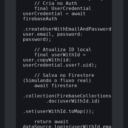
    // Cria no Auth

    final UserCredential 
userCredential = await 
firebaseAuth

.createUserWithEmailAndPassword(email
user.email, password: 
password);

    // Atualiza ID local

    final userWithId = 
user.copyWith(id: 
userCredential.user?.uid);

    // Salva no Firestore 
(Simulando o fluxo real)

    await firestore

.collection(FirebaseCollections.users
        .doc(userWithId.id)

.set(userWithId.toMap());

    return await 
dataSource.login(userWithId.email, 