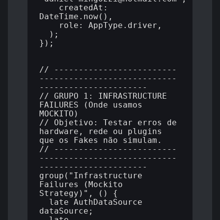
    createdAt: 
DateTime.now(),

    role: AppType.driver,

  );

});

// -------------------------
----------------------------
----------------------

// GRUPO 1: INFRASTRUCTURE 
FAILURES (Onde usamos 
MOCKITO)

// Objetivo: Testar erros de 
hardware, rede ou plugins 
que os Fakes não simulam.

// -------------------------
----------------------------
----------------------

group("Infrastructure 
Failures (Mockito 
Strategy)", () {

  late AuthDataSource 
dataSource;

  late 