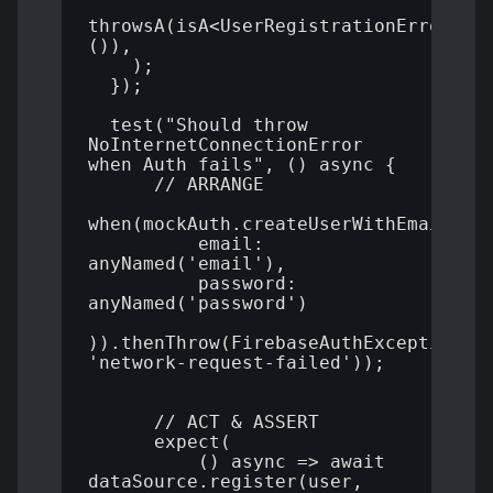
throwsA(isA<UserRegistrationError>
()),

    );

  });

  test("Should throw 
NoInternetConnectionError 
when Auth fails", () async {

      // ARRANGE

when(mockAuth.createUserWithEmailAndP
          email: 
anyNamed('email'), 

          password: 
anyNamed('password')

)).thenThrow(FirebaseAuthException(co
'network-request-failed'));

      // ACT & ASSERT

      expect(

          () async => await 
dataSource.register(user, 