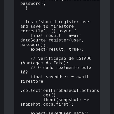
password);

  }

  test('should register user 
and save to firestore 
correctly', () async {

    final result = await 
dataSource.register(user, 
password);

    expect(result, true);

    // Verificação de ESTADO 
(Vantagem do Fake):

    // O dado realmente está 
lá?

    final savedUser = await 
firestore

.collection(FirebaseCollections.users
        .get()

        .then((snapshot) => 
snapshot.docs.first);

    expect(savedUser.data()