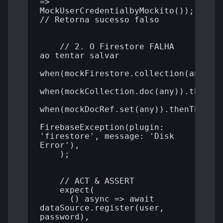
=> 
MockUserCredentialbyMockito()); 
// Retorna sucesso falso

    // 2. O Firestore FALHA 
ao tentar salvar

when(mockFirestore.collection(any)).t
when(mockCollection.doc(any)).thenRet
when(mockDocRef.set(any)).thenThrow(

FirebaseException(plugin: 
'firestore', message: 'Disk 
Error'),

    );

    // ACT & ASSERT

    expect(

      () async => await 
dataSource.register(user, 
password),
