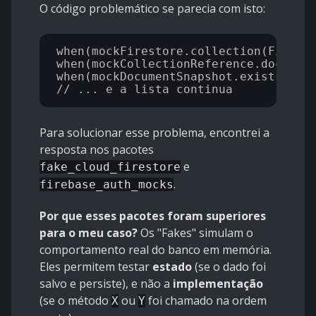
O código problemático se parecia com isto:
when(mockFirestore.collection(Firebas
when(mockCollectionReference.doc(any)
when(mockDocumentSnapshot.exists).the
Para solucionar esse problema, encontrei a
resposta nos pacotes
e
fake_cloud_firestore
.
firebase_auth_mocks
Por que esses pacotes foram superiores
para o meu caso?
Os "Fakes" simulam o
comportamento real do banco em memória.
Eles permitem testar
estado
(se o dado foi
salvo e persiste), e não a
implementação
(se o método
ou
foi chamado na ordem
X
Y