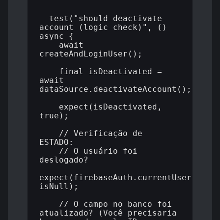
  test("should deactivate 
account (logic check)", () 
async {

    await 
createAndLoginUser();

    final isDeactivated = 
await 
dataSource.deactivateAccount();

    expect(isDeactivated, 
true);

    // Verificação de 
ESTADO:

    // O usuário foi 
deslogado?

expect(firebaseAuth.currentUser, 
isNull);

    // O campo no banco foi 
atualizado? (Você precisaria 