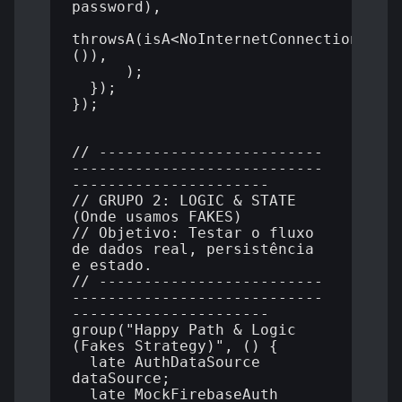
password),

throwsA(isA<NoInternetConnectionErro
()),

      );

  });

});

// -------------------------
----------------------------
----------------------

// GRUPO 2: LOGIC & STATE 
(Onde usamos FAKES)

// Objetivo: Testar o fluxo 
de dados real, persistência 
e estado.

// -------------------------
----------------------------
----------------------

group("Happy Path & Logic 
(Fakes Strategy)", () {

  late AuthDataSource 
dataSource;

  late MockFirebaseAuth 