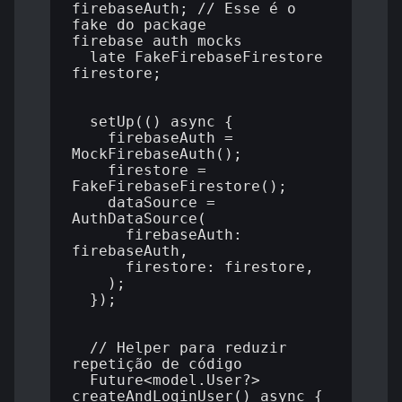
firebaseAuth; // Esse é o 
fake do package 
firebase_auth_mocks

  late FakeFirebaseFirestore 
firestore;

  setUp(() async {

    firebaseAuth = 
MockFirebaseAuth();

    firestore = 
FakeFirebaseFirestore();

    dataSource = 
AuthDataSource(

      firebaseAuth: 
firebaseAuth,

      firestore: firestore,

    );

  });

  // Helper para reduzir 
repetição de código

  Future<model.User?> 
createAndLoginUser() async {
