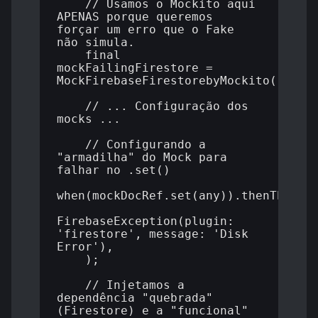
    // Usamos o Mockito aqui 
APENAS porque queremos 
forçar um erro que o Fake 
não simula.

    final 
mockFailingFirestore = 
MockFirebaseFirestorebyMockito();

    // ... Configuração dos 
mocks ...

    // Configurando a 
"armadilha" do Mock para 
falhar no .set()

when(mockDocRef.set(any)).thenThrow(

FirebaseException(plugin: 
'firestore', message: 'Disk 
Error'),

    );

    // Injetamos a 
dependência "quebrada" 
(Firestore) e a "funcional" 