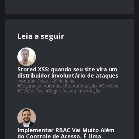
Leia a seguir
Stored XSS: quando seu site vira um
distribuidor involuntário de ataques
Jhonatan Costa - 29 de Julho
#
Segurança, Autenticação, Autorização
#
DevOps
#
DevSecOps
#
Segurança da Informação
Implementar RBAC Vai Muito Além
do Controle de Acesso. É Uma