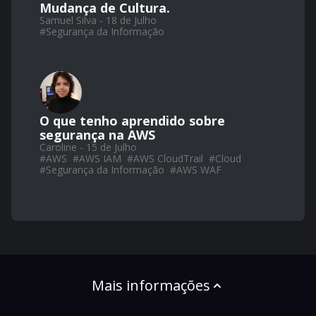
Mudança de Cultura.
Samuel Silva - 18 de Julho
#
Segurança da Informação
O que tenho aprendido sobre
segurança na AWS
Caroline - 15 de Julho
#
AWS
#
AWS IAM
#
AWS CloudTrail
#
Cloud
#
Segurança da Informação
#
AWS WAF
Mais informações