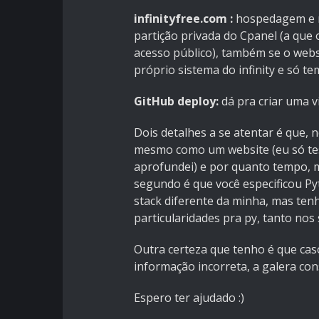
infinityfree.com :
hospedagem e n
partição privada do Cpanel (a que
acesso público), também se o webs
próprio sistema do infinity e só t
GitHub deploy:
dá pra criar uma vi
Dois detalhes a se atentar é que, n
mesmo como um website (eu só test
aprofundei) e por quanto tempo, m
segundo é que você especificou P
stack diferente da minha, mas te
particularidades pra py, tanto nos
Outra certeza que tenho é que ca
informação incorreta, a galera co
Espero ter ajudado :)