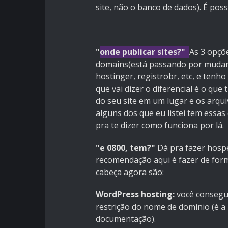
site, não o banco de dados)
. É pos
"
onde publicar sites?"
As 3 opçõ
domains(está passando por mudança
hostinger, registrobr, etc, e tenh
que vai dizer o diferencial é o que
do seu site em um lugar e os arqui
alguns dos que eu listei tem essa
pra te dizer como funciona por lá.
"e 0800, tem?"
Dá pra fazer hospe
recomendação aqui é fazer de form
cabeça agora são:
WordPress hosting:
você consegue
restrição do nome de domínio (é a
documentação).