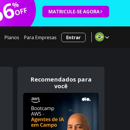
66
%
OFF
MATRICULE-SE AGORA
Planos
Para Empresas
Entrar
Recomendados para
você