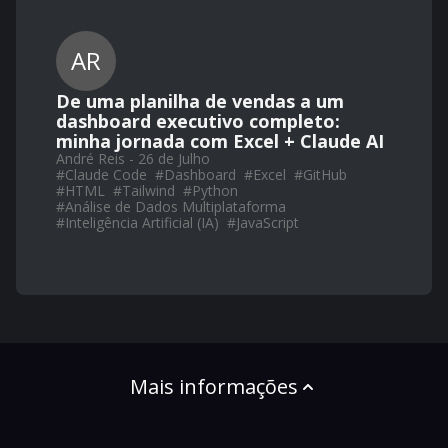
AR
De uma planilha de vendas a um
dashboard executivo completo:
minha jornada com Excel + Claude AI
André Reis - 26 de Julho
#
Claude Code
#
Dashboard
#
Excel
#
GitHub
#
HTML
#
Tailwind
#
Python
#
Análise de Dados Multiplataforma
#
Inteligência Artificial (IA)
#
JavaScript
Mais informações