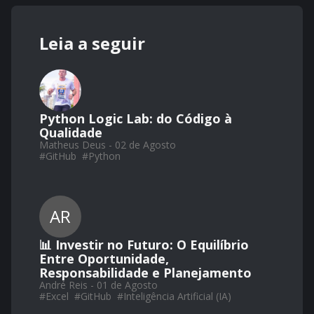
Leia a seguir
Python Logic Lab: do Código à
Qualidade
Matheus Deus - 02 de Agosto
#
GitHub
#
Python
AR
📊 Investir no Futuro: O Equilíbrio
Entre Oportunidade,
Responsabilidade e Planejamento
André Reis - 01 de Agosto
#
Excel
#
GitHub
#
Inteligência Artificial (IA)