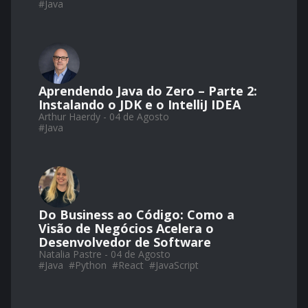
#
Java
Aprendendo Java do Zero – Parte 2:
Instalando o JDK e o IntelliJ IDEA
Arthur Haerdy - 04 de Agosto
#
Java
Do Business ao Código: Como a
Visão de Negócios Acelera o
Desenvolvedor de Software
Natalia Pastre - 04 de Agosto
#
Java
#
Python
#
React
#
JavaScript